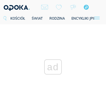
KOŚCIÓŁ
ŚWIAT
RODZINA
ENCYKLIKI JPII
SE
ad