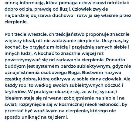
cenną informacją, która pomaga człowiekowi odróżniać
dobro od zła, prawdę od iluzji. Człowiek zwykle
najbardziej dojrzewa duchowo i rozwija się właśnie przez
cierpienie.
Po trzecie wreszcie, chrześcijaństwo proponuje znacznie
większy ideał, niż nie zadawanie cierpienia. Uczy nas, by
kochać, by przyjąć z miłością i przyjaźnią samych siebie i
innych ludzi. A kochać to znacznie więcej niż
powstrzymywać się od zadawania cierpienia. Ponadto
buddyzm jest systemem bardzo subiektywnym, gdyż nie
uznaje istnienia osobowego Boga. Bóstwem nazywa
cząstkę dobra, którą odkrywa w sobie dany człowiek. Ale
każdy robi to według swoich subiektywnych odczuć i
kryteriów. W praktyce okazuje się, że w tej sytuacji
ideałem staje się nirwana: zobojętnienie na siebie i na
świat, rozpłynięcie się w kosmicznej nieokreśloności, by
przestać być wrażliwym na cierpienie, którego nie
sposób uniknąć na tej ziemi.