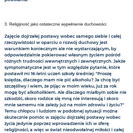
3. Religijność jako ostateczne wypełnienie duchowości
Zajęcie dojrzałej postawy wobec samego siebie i całej
rzeczywistości w oparciu o rozwój duchowy jest
warunkiem koniecznym ale nie wystarczającym, by
odpowiedzialnie pokierować własnym życiem pośród
różnych trudności wewnętrznych i zewnętrznych. Jakże
symptomatyczne jest w tym względzie pytanie, które
postawił mi 16-letni uczeń szkoły średniej: "Proszę
księdza, dlaczego mam nie pić alkoholu? Ja chcę być
szczęśliwy i wiem, że pijąc w moim wieku, już za rok
mogę być alkoholikiem. Ale dlaczego miałbym sobie nie
szkodzić, skoro rodzice się mną nie interesują i skoro
mnie samemu nie zależy już na moim zdrowiu i życiu?"
Temu chłopcu i ludziom w podobnej sytuacji można
skutecznie pomóc w zajęciu dojrzałej postawy wobec
życia jedynie poprzez wprowadzenie ich w sferę
religijności, a więc w świat nieodwołalnej miłości i całej