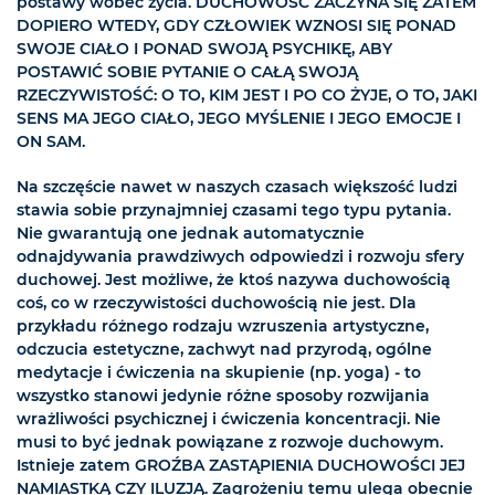
postawy wobec życia. DUCHOWOŚĆ ZACZYNA SIĘ ZATEM
DOPIERO WTEDY, GDY CZŁOWIEK WZNOSI SIĘ PONAD
SWOJE CIAŁO I PONAD SWOJĄ PSYCHIKĘ, ABY
POSTAWIĆ SOBIE PYTANIE O CAŁĄ SWOJĄ
RZECZYWISTOŚĆ: O TO, KIM JEST I PO CO ŻYJE, O TO, JAKI
SENS MA JEGO CIAŁO, JEGO MYŚLENIE I JEGO EMOCJE I
ON SAM.
Na szczęście nawet w naszych czasach większość ludzi
stawia sobie przynajmniej czasami tego typu pytania.
Nie gwarantują one jednak automatycznie
odnajdywania prawdziwych odpowiedzi i rozwoju sfery
duchowej. Jest możliwe, że ktoś nazywa duchowością
coś, co w rzeczywistości duchowością nie jest. Dla
przykładu różnego rodzaju wzruszenia artystyczne,
odczucia estetyczne, zachwyt nad przyrodą, ogólne
medytacje i ćwiczenia na skupienie (np. yoga) - to
wszystko stanowi jedynie różne sposoby rozwijania
wrażliwości psychicznej i ćwiczenia koncentracji. Nie
musi to być jednak powiązane z rozwoje duchowym.
Istnieje zatem GROŹBA ZASTĄPIENIA DUCHOWOŚCI JEJ
NAMIASTKĄ CZY ILUZJĄ. Zagrożeniu temu ulega obecnie