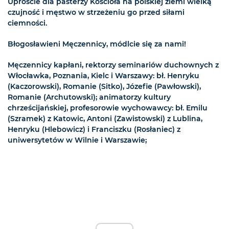
Uproście dla pasterzy Kościoła na polskiej ziemi wielką
czujność i męstwo w strzeżeniu go przed siłami
ciemności.
Błogosławieni Męczennicy, módlcie się za nami!
Męczennicy kapłani, rektorzy seminariów duchownych z
Włocławka, Poznania, Kielc i Warszawy: bł. Henryku
(Kaczorowski), Romanie (Sitko), Józefie (Pawłowski),
Romanie (Archutowski); animatorzy kultury
chrześcijańskiej, profesorowie wychowawcy: bł. Emilu
(Szramek) z Katowic, Antoni (Zawistowski) z Lublina,
Henryku (Hlebowicz) i Franciszku (Rosłaniec) z
uniwersytetów w Wilnie i Warszawie;