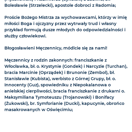
Bolesławie (Strzelecki), apostole dobroci z Radomia;
Proście Bożego Mistrza za wychowawcami, którzy w imię
miłości Boga i ojczyzny przez wytrwały trud i własny
przykład formują dusze młodych do odpowiedzialności i
służby człowiekowi.
Błogosławieni Męczennicy, módlcie się za nami!
Męczennicy z rodzin zakonnych: franciszkanie z
Włocławka, bł. o. Krystynie (Gondek) i Narcyzie (Turchan),
bracia Marcinie (Oprządek) i Brunonie (Zembol), bł.
Stanisławie (Kubista), werbisto z Górnej Grupy, bł. o.
Innocenty (Guz), spowiedniku z Niepokalanowa o
anielskiej cierpliwości, bracia franciszkanie z drukarni o.
Maksymiliana Tymoteuszu (Trojanowski) i Bonifacy
(Żukowski), br. Symforianie (Ducki), kapucynie, obrońco
masakrowanych w Oświęcimiu;