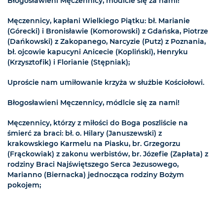
Błogosławieni Męczennicy, módlcie się za nami!
Męczennicy, kapłani Wielkiego Piątku: bł. Marianie
(Górecki) i Bronisławie (Komorowski) z Gdańska, Piotrze
(Dańkowski) z Zakopanego, Narcyzie (Putz) z Poznania,
bł. ojcowie kapucyni Anicecie (Kopliński), Henryku
(Krzysztofik) i Florianie (Stępniak);
Uproście nam umiłowanie krzyża w służbie Kościołowi.
Błogosławieni Męczennicy, módlcie się za nami!
Męczennicy, którzy z miłości do Boga poszliście na
śmierć za braci: bł. o. Hilary (Januszewski) z
krakowskiego Karmelu na Piasku, br. Grzegorzu
(Frąckowiak) z zakonu werbistów, br. Józefie (Zapłata) z
rodziny Braci Najświętszego Serca Jezusowego,
Marianno (Biernacka) jednocząca rodziny Bożym
pokojem;