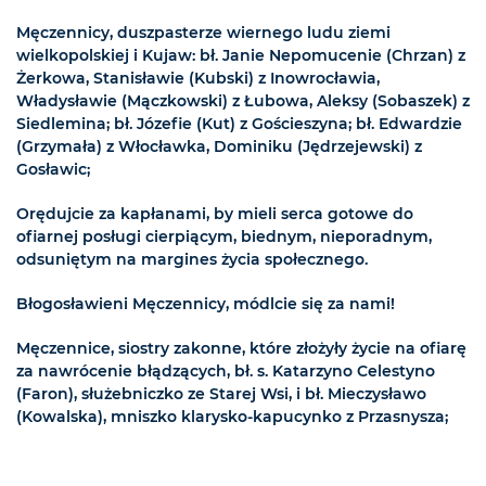
Męczennicy, duszpasterze wiernego ludu ziemi
wielkopolskiej i Kujaw: bł. Janie Nepomucenie (Chrzan) z
Żerkowa, Stanisławie (Kubski) z Inowrocławia,
Władysławie (Mączkowski) z Łubowa, Aleksy (Sobaszek) z
Siedlemina; bł. Józefie (Kut) z Gościeszyna; bł. Edwardzie
(Grzymała) z Włocławka, Dominiku (Jędrzejewski) z
Gosławic;
Orędujcie za kapłanami, by mieli serca gotowe do
ofiarnej posługi cierpiącym, biednym, nieporadnym,
odsuniętym na margines życia społecznego.
Błogosławieni Męczennicy, módlcie się za nami!
Męczennice, siostry zakonne, które złożyły życie na ofiarę
za nawrócenie błądzących, bł. s. Katarzyno Celestyno
(Faron), służebniczko ze Starej Wsi, i bł. Mieczysławo
(Kowalska), mniszko klarysko-kapucynko z Przasnysza;