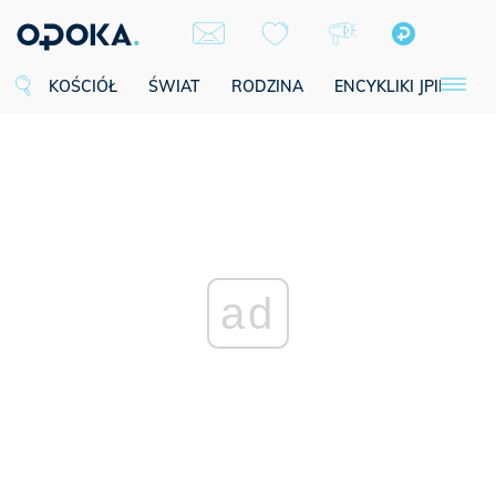
KOŚCIÓŁ
ŚWIAT
RODZINA
ENCYKLIKI JPII
SE
ad