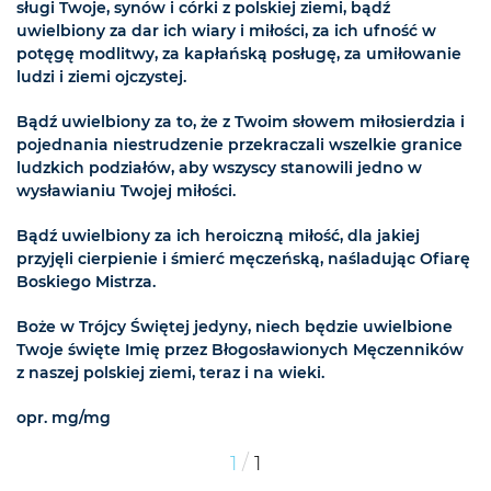
sługi Twoje, synów i córki z polskiej ziemi, bądź
uwielbiony za dar ich wiary i miłości, za ich ufność w
potęgę modlitwy, za kapłańską posługę, za umiłowanie
ludzi i ziemi ojczystej.
Bądź uwielbiony za to, że z Twoim słowem miłosierdzia i
pojednania niestrudzenie przekraczali wszelkie granice
ludzkich podziałów, aby wszyscy stanowili jedno w
wysławianiu Twojej miłości.
Bądź uwielbiony za ich heroiczną miłość, dla jakiej
przyjęli cierpienie i śmierć męczeńską, naśladując Ofiarę
Boskiego Mistrza.
Boże w Trójcy Świętej jedyny, niech będzie uwielbione
Twoje święte Imię przez Błogosławionych Męczenników
z naszej polskiej ziemi, teraz i na wieki.
opr. mg/mg
/
1
1