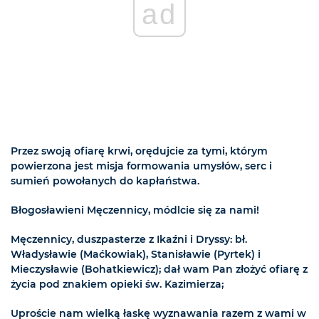
ad
Przez swoją ofiarę krwi, orędujcie za tymi, którym
powierzona jest misja formowania umysłów, serc i
sumień powołanych do kapłaństwa.
Błogosławieni Męczennicy, módlcie się za nami!
Męczennicy, duszpasterze z Ikaźni i Dryssy: bł.
Władysławie (Maćkowiak), Stanisławie (Pyrtek) i
Mieczysławie (Bohatkiewicz); dał wam Pan złożyć ofiarę z
życia pod znakiem opieki św. Kazimierza;
Uproście nam wielką łaskę wyznawania razem z wami w