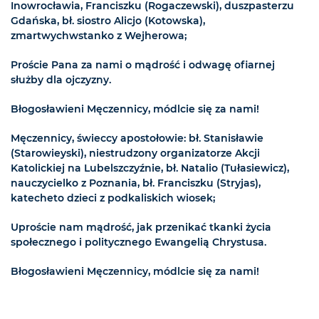
Inowrocławia, Franciszku (Rogaczewski), duszpasterzu
Gdańska, bł. siostro Alicjo (Kotowska),
zmartwychwstanko z Wejherowa;
Proście Pana za nami o mądrość i odwagę ofiarnej
służby dla ojczyzny.
Błogosławieni Męczennicy, módlcie się za nami!
Męczennicy, świeccy apostołowie: bł. Stanisławie
(Starowieyski), niestrudzony organizatorze Akcji
Katolickiej na Lubelszczyźnie, bł. Natalio (Tułasiewicz),
nauczycielko z Poznania, bł. Franciszku (Stryjas),
katecheto dzieci z podkaliskich wiosek;
Uproście nam mądrość, jak przenikać tkanki życia
społecznego i politycznego Ewangelią Chrystusa.
Błogosławieni Męczennicy, módlcie się za nami!