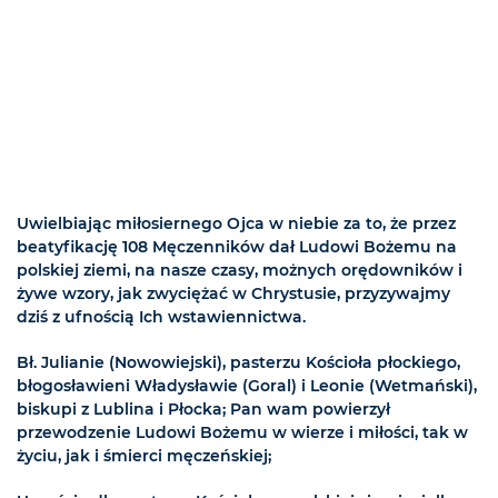
Uwielbiając miłosiernego Ojca w niebie za to, że przez
beatyfikację 108 Męczenników dał Ludowi Bożemu na
polskiej ziemi, na nasze czasy, możnych orędowników i
żywe wzory, jak zwyciężać w Chrystusie, przyzywajmy
dziś z ufnością Ich wstawiennictwa.
Bł. Julianie (Nowowiejski), pasterzu Kościoła płockiego,
błogosławieni Władysławie (Goral) i Leonie (Wetmański),
biskupi z Lublina i Płocka; Pan wam powierzył
przewodzenie Ludowi Bożemu w wierze i miłości, tak w
życiu, jak i śmierci męczeńskiej;