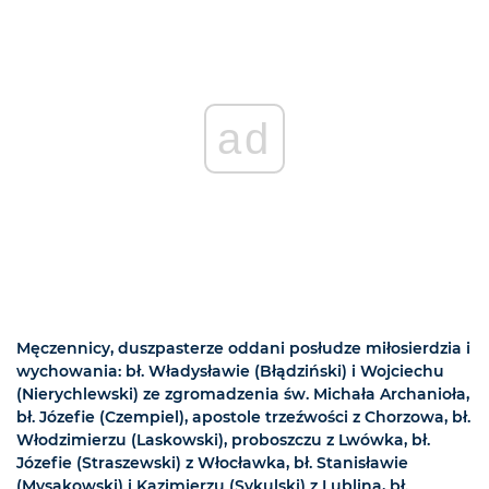
ad
Męczennicy, duszpasterze oddani posłudze miłosierdzia i
wychowania: bł. Władysławie (Błądziński) i Wojciechu
(Nierychlewski) ze zgromadzenia św. Michała Archanioła,
bł. Józefie (Czempiel), apostole trzeźwości z Chorzowa, bł.
Włodzimierzu (Laskowski), proboszczu z Lwówka, bł.
Józefie (Straszewski) z Włocławka, bł. Stanisławie
(Mysakowski) i Kazimierzu (Sykulski) z Lublina, bł.