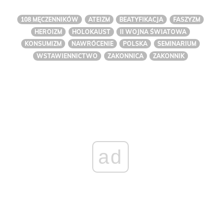
108 MĘCZENNIKÓW
ATEIZM
BEATYFIKACJA
FASZYZM
HEROIZM
HOLOKAUST
II WOJNA ŚWIATOWA
KONSUMIZM
NAWRÓCENIE
POLSKA
SEMINARIUM
WSTAWIENNICTWO
ZAKONNICA
ZAKONNIK
ad