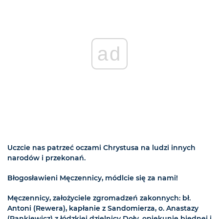
ad
Uczcie nas patrzeć oczami Chrystusa na ludzi innych
narodów i przekonań.
Błogosławieni Męczennicy, módlcie się za nami!
Męczennicy, założyciele zgromadzeń zakonnych: bł.
Antoni (Rewera), kapłanie z Sandomierza, o. Anastazy
(Pankiewicz) z łódzkiej dzielnicy Doły, opiekunie biednej i