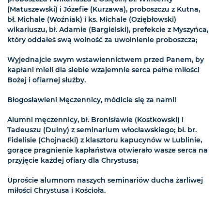
(Matuszewski) i Józefie (Kurzawa), proboszczu z Kutna,
bł. Michale (Woźniak) i ks. Michale (Oziębłowski)
wikariuszu, bł. Adamie (Bargielski), prefekcie z Myszyńca,
który oddałeś swą wolność za uwolnienie proboszcza;
Wyjednajcie swym wstawiennictwem przed Panem, by
kapłani mieli dla siebie wzajemnie serca pełne miłości
Bożej i ofiarnej służby.
Błogosławieni Męczennicy, módlcie się za nami!
Alumni męczennicy, bł. Bronisławie (Kostkowski) i
Tadeuszu (Dulny) z seminarium włocławskiego; bł. br.
Fidelisie (Chojnacki) z klasztoru kapucynów w Lublinie,
gorące pragnienie kapłaństwa otwierało wasze serca na
przyjęcie każdej ofiary dla Chrystusa;
Uproście alumnom naszych seminariów ducha żarliwej
miłości Chrystusa i Kościoła.