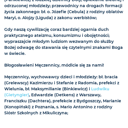
odrzuconej młodzieży; przewodnicy na drogach formacji
życia zakonnego: bł. o. Józefie (Cebula) z rodziny oblatów
Maryi, o. Alojzy (Liguda) z zakonu werbistów;
Gdy naszą cywilizację coraz bardziej ogarnia duch
praktycznego ateizmu, konsumizmu i obojętności;
wypraszajcie młodym ludziom wezwanym do służby
Bożej odwagę do stawania się czytelnymi znakami Boga
w świecie.
Błogosławieni Męczennicy, módlcie się za nami!
Męczennicy, wychowawcy dzieci i młodzieży: bł. bracia
(Grelewscy) Kazimierzu i Stefanie z Radomia, prefekci z
Wielunia, bł. Maksymilianie (Binkiewicz) i
Ludwiku
(Gietyngier)
, Edwardzie (Detkens) z Warszawy,
Franciszku (Dachtera), prefekcie z Bydgoszczy, Marianie
(Konopiński) z Poznania, s. Mario Antonino z rodziny
Sióstr Szkolnych z Mikuliczyna;