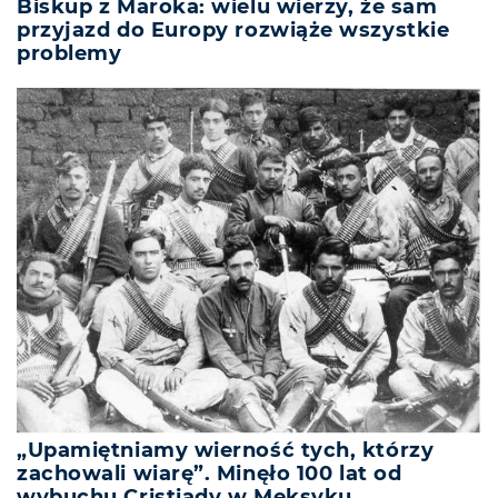
Biskup z Maroka: wielu wierzy, że sam
przyjazd do Europy rozwiąże wszystkie
problemy
„Upamiętniamy wierność tych, którzy
zachowali wiarę”. Minęło 100 lat od
wybuchu Cristiady w Meksyku