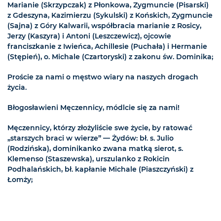
Marianie (Skrzypczak) z Płonkowa, Zygmuncie (Pisarski)
z Gdeszyna, Kazimierzu (Sykulski) z Końskich, Zygmuncie
(Sajna) z Góry Kalwarii, współbracia marianie z Rosicy,
Jerzy (Kaszyra) i Antoni (Leszczewicz), ojcowie
franciszkanie z Iwieńca, Achillesie (Puchała) i Hermanie
(Stępień), o. Michale (Czartoryski) z zakonu św. Dominika;
Proście za nami o męstwo wiary na naszych drogach
życia.
Błogosławieni Męczennicy, módlcie się za nami!
Męczennicy, którzy złożyliście swe życie, by ratować
„starszych braci w wierze” — Żydów: bł. s. Julio
(Rodzińska), dominikanko zwana matką sierot, s.
Klemenso (Staszewska), urszulanko z Rokicin
Podhalańskich, bł. kapłanie Michale (Piaszczyński) z
Łomży;