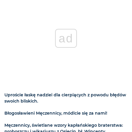
ad
Uproście łaskę nadziei dla cierpiących z powodu błędów
swoich bliskich.
Błogosławieni Męczennicy, módlcie się za nami!
Męczennicy, świetlane wzory kapłańskiego braterstwa:
proboszczu i wikariuszu z Osięcin, bł. Wincenty