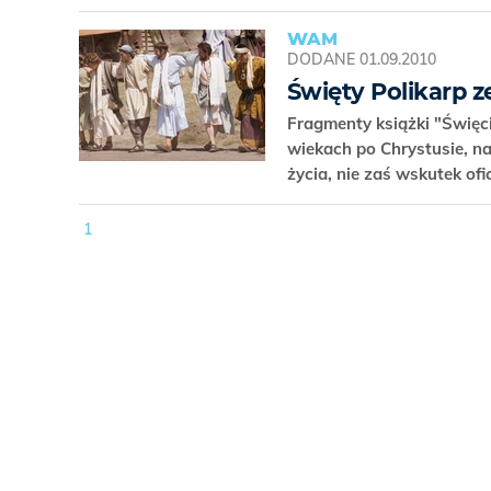
WAM
DODANE
01.09.2010
Święty Polikarp 
Fragmenty książki "Święc
wiekach po Chrystusie, n
życia, nie zaś wskutek o
1