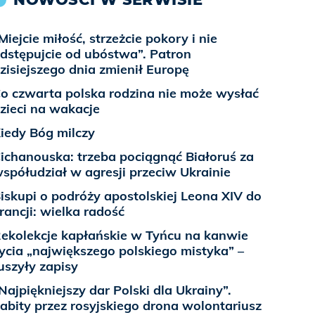
Miejcie miłość, strzeżcie pokory i nie
dstępujcie od ubóstwa”. Patron
zisiejszego dnia zmienił Europę
o czwarta polska rodzina nie może wysłać
zieci na wakacje
iedy Bóg milczy
ichanouska: trzeba pociągnąć Białoruś za
spółudział w agresji przeciw Ukrainie
iskupi o podróży apostolskiej Leona XIV do
rancji: wielka radość
ekolekcje kapłańskie w Tyńcu na kanwie
ycia „największego polskiego mistyka” –
uszyły zapisy
Najpiękniejszy dar Polski dla Ukrainy”.
abity przez rosyjskiego drona wolontariusz