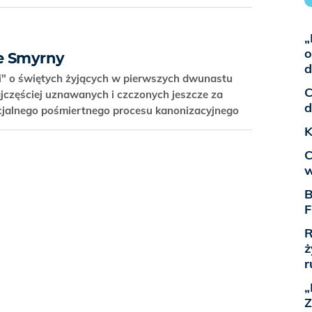
„
o
ze Smyrny
d
i" o świętych żyjących w pierwszych dwunastu
C
ajczęściej uznawanych i czczonych jeszcze za
d
ficjalnego pośmiertnego procesu kanonizacyjnego
K
C
w
B
F
R
ż
r
„
Z