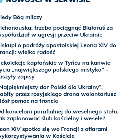
iedy Bóg milczy
ichanouska: trzeba pociągnąć Białoruś za
spółudział w agresji przeciw Ukrainie
iskupi o podróży apostolskiej Leona XIV do
rancji: wielka radość
ekolekcje kapłańskie w Tyńcu na kanwie
ycia „największego polskiego mistyka” –
uszyły zapisy
Najpiękniejszy dar Polski dla Ukrainy”.
abity przez rosyjskiego drona wolontariusz
iósł pomoc na froncie
d kancelarii parafialnej do weselnego stołu.
ak zaplanować ślub kościelny i wesele?
eon XIV spotka się we Francji z ofiarami
ykorzystywania w Kościele