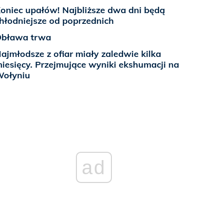
oniec upałów! Najbliższe dwa dni będą
hłodniejsze od poprzednich
bława trwa
ajmłodsze z ofiar miały zaledwie kilka
iesięcy. Przejmujące wyniki ekshumacji na
ołyniu
ad