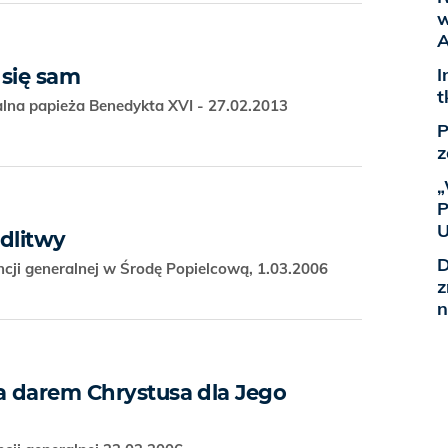
w
A
I
 się sam
t
alna papieża Benedykta XVI - 27.02.2013
P
z
„
P
U
odlitwy
D
cji generalnej w Środę Popielcową, 1.03.2006
z
n
ra darem Chrystusa dla Jego