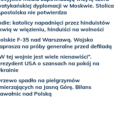
atykańskiej dyplomacji w Moskwie. Stolica
postolska nie potwierdza
ndie: katolicy napadnięci przez hinduistów
kwią w więzieniu, hinduiści na wolności
olskie F-35 nad Warszawą. Wojsko
aprasza na próby generalne przed defiladą
W tej wojnie jest wiele nienawiści”.
rezydent USA o szansach na pokój na
krainie
rzewo spadło na pielgrzymów
mierzających na Jasną Górę. Bilans
awałnic nad Polską