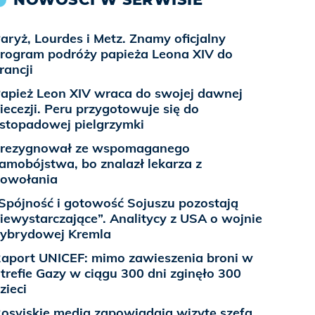
aryż, Lourdes i Metz. Znamy oficjalny
rogram podróży papieża Leona XIV do
rancji
apież Leon XIV wraca do swojej dawnej
iecezji. Peru przygotowuje się do
istopadowej pielgrzymki
rezygnował ze wspomaganego
amobójstwa, bo znalazł lekarza z
owołania
Spójność i gotowość Sojuszu pozostają
iewystarczające”. Analitycy z USA o wojnie
ybrydowej Kremla
aport UNICEF: mimo zawieszenia broni w
trefie Gazy w ciągu 300 dni zginęło 300
zieci
osyjskie media zapowiadają wizytę szefa