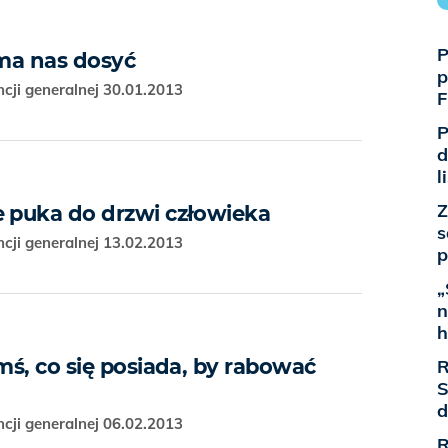
P
 ma nas dosyć
p
cji generalnej 30.01.2013
F
P
d
l
Z
e puka do drzwi człowieka
s
cji generalnej 13.02.2013
p
„
n
h
ymś, co się posiada, by rabować
R
S
d
cji generalnej 06.02.2013
R