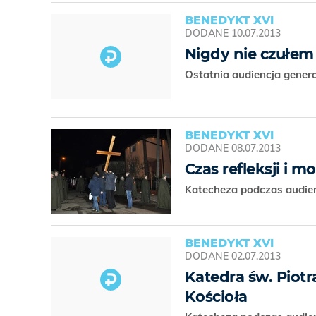
BENEDYKT XVI
DODANE
10.07.2013
Nigdy nie czułem
Ostatnia audiencja gener
BENEDYKT XVI
DODANE
08.07.2013
Czas refleksji i m
Katecheza podczas audien
BENEDYKT XVI
DODANE
02.07.2013
Katedra św. Piot
Kościoła