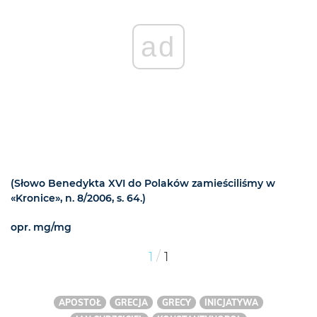
ad
(Słowo Benedykta XVI do Polaków zamieściliśmy w
«Kronice», n. 8/2006, s. 64.)
opr. mg/mg
/
1
1
APOSTOŁ
GRECJA
GRECY
INICJATYWA