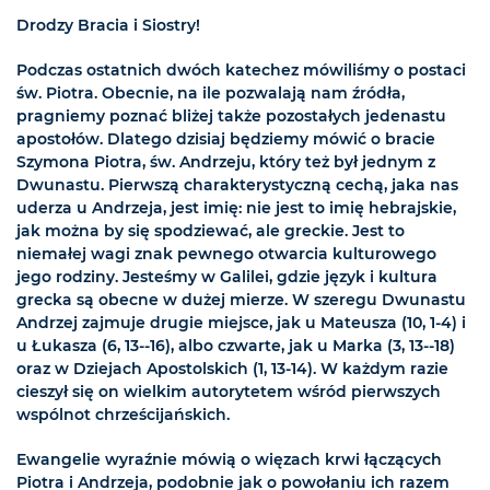
Drodzy Bracia i Siostry!
Podczas ostatnich dwóch katechez mówiliśmy o postaci
św. Piotra. Obecnie, na ile pozwalają nam źródła,
pragniemy poznać bliżej także pozostałych jedenastu
apostołów. Dlatego dzisiaj będziemy mówić o bracie
Szymona Piotra, św. Andrzeju, który też był jednym z
Dwunastu. Pierwszą charakterystyczną cechą, jaka nas
uderza u Andrzeja, jest imię: nie jest to imię hebrajskie,
jak można by się spodziewać, ale greckie. Jest to
niemałej wagi znak pewnego otwarcia kulturowego
jego rodziny. Jesteśmy w Galilei, gdzie język i kultura
grecka są obecne w dużej mierze. W szeregu Dwunastu
Andrzej zajmuje drugie miejsce, jak u Mateusza (10, 1-4) i
u Łukasza (6, 13--16), albo czwarte, jak u Marka (3, 13--18)
oraz w Dziejach Apostolskich (1, 13-14). W każdym razie
cieszył się on wielkim autorytetem wśród pierwszych
wspólnot chrześcijańskich.
Ewangelie wyraźnie mówią o więzach krwi łączących
Piotra i Andrzeja, podobnie jak o powołaniu ich razem