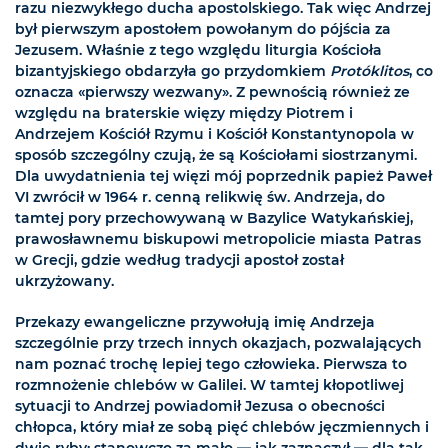
razu niezwykłego ducha apostolskiego. Tak więc Andrzej
był pierwszym apostołem powołanym do pójścia za
Jezusem. Właśnie z tego względu liturgia Kościoła
bizantyjskiego obdarzyła go przydomkiem
Protóklitos
, co
oznacza «pierwszy wezwany». Z pewnością również ze
względu na braterskie więzy między Piotrem i
Andrzejem Kościół Rzymu i Kościół Konstantynopola w
sposób szczególny czują, że są Kościołami siostrzanymi.
Dla uwydatnienia tej więzi mój poprzednik papież Paweł
VI zwrócił w 1964 r. cenną relikwię św. Andrzeja, do
tamtej pory przechowywaną w Bazylice Watykańskiej,
prawosławnemu biskupowi metropolicie miasta Patras
w Grecji, gdzie według tradycji apostoł został
ukrzyżowany.
Przekazy ewangeliczne przywołują imię Andrzeja
szczególnie przy trzech innych okazjach, pozwalających
nam poznać trochę lepiej tego człowieka. Pierwsza to
rozmnożenie chlebów w Galilei. W tamtej kłopotliwej
sytuacji to Andrzej powiadomił Jezusa o obecności
chłopca, który miał ze sobą pięć chlebów jęczmiennych i
dwie ryby: stanowczo za mało — jak zaznaczył — dla tak