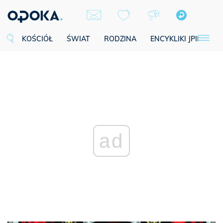
KOŚCIÓŁ
ŚWIAT
RODZINA
ENCYKLIKI JPII
SE
ad