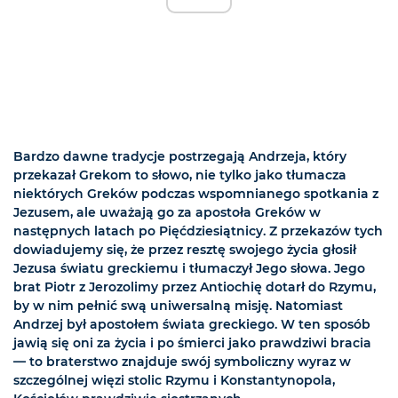
Bardzo dawne tradycje postrzegają Andrzeja, który
przekazał Grekom to słowo, nie tylko jako tłumacza
niektórych Greków podczas wspomnianego spotkania z
Jezusem, ale uważają go za apostoła Greków w
następnych latach po Pięćdziesiątnicy. Z przekazów tych
dowiadujemy się, że przez resztę swojego życia głosił
Jezusa światu greckiemu i tłumaczył Jego słowa. Jego
brat Piotr z Jerozolimy przez Antiochię dotarł do Rzymu,
by w nim pełnić swą uniwersalną misję. Natomiast
Andrzej był apostołem świata greckiego. W ten sposób
jawią się oni za życia i po śmierci jako prawdziwi bracia
— to braterstwo znajduje swój symboliczny wyraz w
szczególnej więzi stolic Rzymu i Konstantynopola,