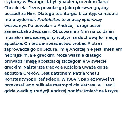
czytamy w Ewangelii, był rybakiem, uczniem Jana
Chrzciciela. Jezus powołał go jako pierwszego, aby
poszedł za Nim. Dlatego też liturgia bizantyjska nadała
mu przydomek
Protóklitos
, to znaczy «pierwszy
wezwany». Po powołaniu Andrzej i drugi uczeń
zamieszkali z Jezusem. Obcowanie z Nim na co dzień
musiało mieć szczególny wpływ na duchową formację
apostoła. On też dał świadectwo wobec Piotra i
zaprowadził go do Jezusa. Imię Andrzej nie jest imieniem
hebrajskim, ale greckim. Może właśnie dlatego
prowadził misję apostolską szczególnie w świecie
greckim. Najstarsza tradycja Kościoła uważa go za
apostoła Greków. Jest patronem Patriarchatu
Konstantynopolitańskiego. W 1964 r. papież Paweł VI
przekazał jego relikwie metropolicie Patrasu w Grecji,
gdzie według tradycji Andrzej poniósł śmierć na krzyżu.