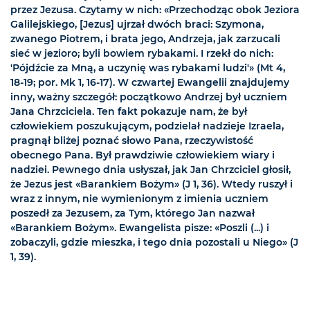
przez Jezusa. Czytamy w nich: «Przechodząc obok Jeziora
Galilejskiego, [Jezus] ujrzał dwóch braci: Szymona,
zwanego Piotrem, i brata jego, Andrzeja, jak zarzucali
sieć w jezioro; byli bowiem rybakami. I rzekł do nich:
'Pójdźcie za Mną, a uczynię was rybakami ludzi'» (Mt 4,
18-19; por. Mk 1, 16-17). W czwartej Ewangelii znajdujemy
inny, ważny szczegół: początkowo Andrzej był uczniem
Jana Chrzciciela. Ten fakt pokazuje nam, że był
człowiekiem poszukującym, podzielał nadzieje Izraela,
pragnął bliżej poznać słowo Pana, rzeczywistość
obecnego Pana. Był prawdziwie człowiekiem wiary i
nadziei. Pewnego dnia usłyszał, jak Jan Chrzciciel głosił,
że Jezus jest «Barankiem Bożym» (J 1, 36). Wtedy ruszył i
wraz z innym, nie wymienionym z imienia uczniem
poszedł za Jezusem, za Tym, którego Jan nazwał
«Barankiem Bożym». Ewangelista pisze: «Poszli (...) i
zobaczyli, gdzie mieszka, i tego dnia pozostali u Niego» (J
1, 39).