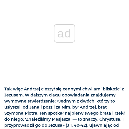
ad
Tak więc Andrzej cieszył się cennymi chwilami bliskości z
Jezusem. W dalszym ciągu opowiadania znajdujemy
wymowne stwierdzenie: «Jednym z dwóch, którzy to
usłyszeli od Jana i poszli za Nim, był Andrzej, brat
Szymona Piotra. Ten spotkał najpierw swego brata i rzekł
do niego: 'Znaleźliśmy Mesjasza' — to znaczy: Chrystusa. I
przyprowadził go do Jezusa» (J 1, 40-42), ujawniając od