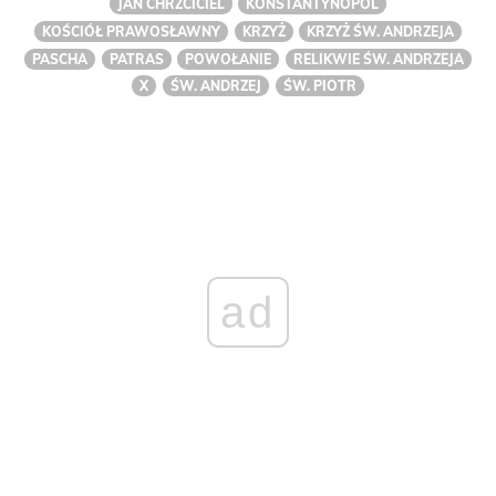
JAN CHRZCICIEL
KONSTANTYNOPOL
KOŚCIÓŁ PRAWOSŁAWNY
KRZYŻ
KRZYŻ ŚW. ANDRZEJA
PASCHA
PATRAS
POWOŁANIE
RELIKWIE ŚW. ANDRZEJA
X
ŚW. ANDRZEJ
ŚW. PIOTR
ad