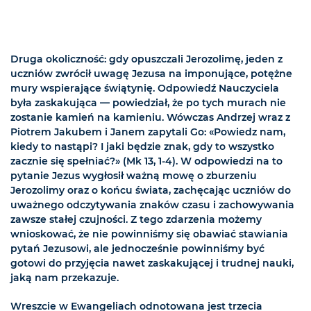
Druga okoliczność: gdy opuszczali Jerozolimę, jeden z
uczniów zwrócił uwagę Jezusa na imponujące, potężne
mury wspierające świątynię. Odpowiedź Nauczyciela
była zaskakująca — powiedział, że po tych murach nie
zostanie kamień na kamieniu. Wówczas Andrzej wraz z
Piotrem Jakubem i Janem zapytali Go: «Powiedz nam,
kiedy to nastąpi? I jaki będzie znak, gdy to wszystko
zacznie się spełniać?» (Mk 13, 1-4). W odpowiedzi na to
pytanie Jezus wygłosił ważną mowę o zburzeniu
Jerozolimy oraz o końcu świata, zachęcając uczniów do
uważnego odczytywania znaków czasu i zachowywania
zawsze stałej czujności. Z tego zdarzenia możemy
wnioskować, że nie powinniśmy się obawiać stawiania
pytań Jezusowi, ale jednocześnie powinniśmy być
gotowi do przyjęcia nawet zaskakującej i trudnej nauki,
jaką nam przekazuje.
Wreszcie w Ewangeliach odnotowana jest trzecia