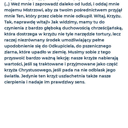
(...) Weź mnie i zaprowadź daleko od ludzi, i oddaj mnie
mojemu Mistrzowi, aby za twoim pośrednictwem przyjął
mnie Ten, który przez ciebie mnie odkupił. Witaj, Krzyżu.
Tak, naprawdę witaj!» Jak widzimy, mamy tu do
czynienia z bardzo głęboką duchowością chrześcijańską,
która dostrzega w krzyżu nie tyle narzędzie tortury, lecz
raczej niezrównany środek umożliwiający pełne
upodobnienie się do Odkupiciela, do pszenicznego
ziarna, które upadło w ziemię. Musimy sobie z tego
przyswoić bardzo ważną lekcję: nasze krzyże nabierają
wartości, jeśli są traktowane i przyjmowane jako część
krzyża Chrystusowego, jeśli pada na nie odblask jego
światła. Jedynie ten krzyż uszlachetnia także nasze
cierpienia i nadaje im prawdziwy sens.