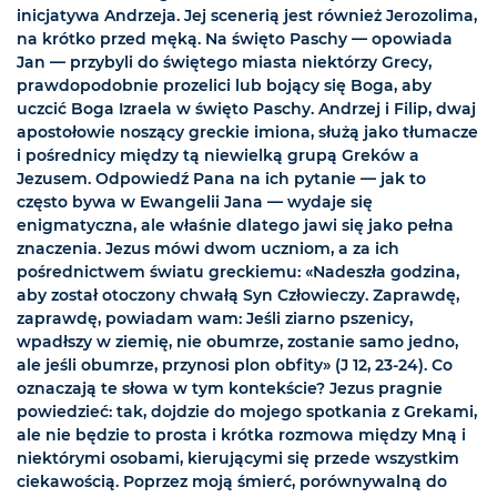
inicjatywa Andrzeja. Jej scenerią jest również Jerozolima,
na krótko przed męką. Na święto Paschy — opowiada
Jan — przybyli do świętego miasta niektórzy Grecy,
prawdopodobnie prozelici lub bojący się Boga, aby
uczcić Boga Izraela w święto Paschy. Andrzej i Filip, dwaj
apostołowie noszący greckie imiona, służą jako tłumacze
i pośrednicy między tą niewielką grupą Greków a
Jezusem. Odpowiedź Pana na ich pytanie — jak to
często bywa w Ewangelii Jana — wydaje się
enigmatyczna, ale właśnie dlatego jawi się jako pełna
znaczenia. Jezus mówi dwom uczniom, a za ich
pośrednictwem światu greckiemu: «Nadeszła godzina,
aby został otoczony chwałą Syn Człowieczy. Zaprawdę,
zaprawdę, powiadam wam: Jeśli ziarno pszenicy,
wpadłszy w ziemię, nie obumrze, zostanie samo jedno,
ale jeśli obumrze, przynosi plon obfity» (J 12, 23-24). Co
oznaczają te słowa w tym kontekście? Jezus pragnie
powiedzieć: tak, dojdzie do mojego spotkania z Grekami,
ale nie będzie to prosta i krótka rozmowa między Mną i
niektórymi osobami, kierującymi się przede wszystkim
ciekawością. Poprzez moją śmierć, porównywalną do