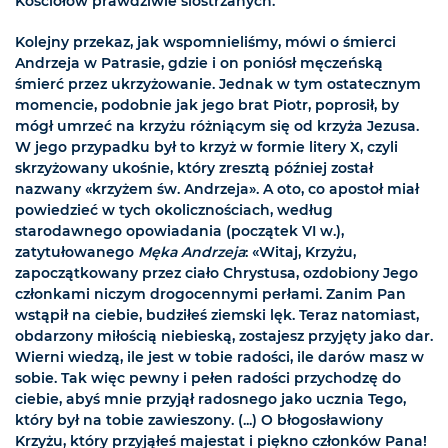
Kościołów prawdziwie siostrzanych.
Kolejny przekaz, jak wspomnieliśmy, mówi o śmierci
Andrzeja w Patrasie, gdzie i on poniósł męczeńską
śmierć przez ukrzyżowanie. Jednak w tym ostatecznym
momencie, podobnie jak jego brat Piotr, poprosił, by
mógł umrzeć na krzyżu różniącym się od krzyża Jezusa.
W jego przypadku był to krzyż w formie litery X, czyli
skrzyżowany ukośnie, który zresztą później został
nazwany «krzyżem św. Andrzeja». A oto, co apostoł miał
powiedzieć w tych okolicznościach, według
starodawnego opowiadania (początek VI w.),
zatytułowanego
Męka Andrzeja
: «Witaj, Krzyżu,
zapoczątkowany przez ciało Chrystusa, ozdobiony Jego
członkami niczym drogocennymi perłami. Zanim Pan
wstąpił na ciebie, budziłeś ziemski lęk. Teraz natomiast,
obdarzony miłością niebieską, zostajesz przyjęty jako dar.
Wierni wiedzą, ile jest w tobie radości, ile darów masz w
sobie. Tak więc pewny i pełen radości przychodzę do
ciebie, abyś mnie przyjął radosnego jako ucznia Tego,
który był na tobie zawieszony. (...) O błogosławiony
Krzyżu, który przyjąłeś majestat i piękno członków Pana!