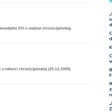
„
o
d
enedykta XVI o nadziei chrześcijańskiej,
C
d
K
C
w
 o miłości chrześcijańskiej (25.12.2005)
B
F
R
ż
r
„
Z