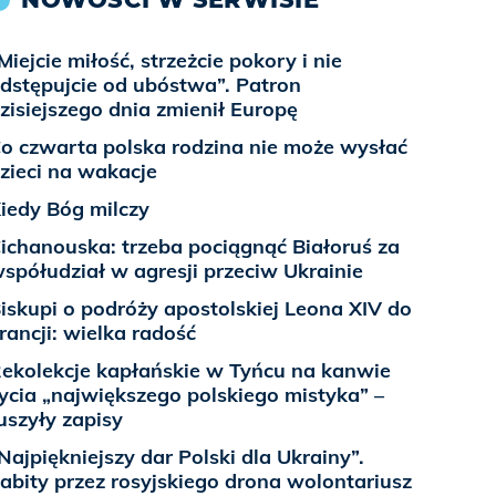
Miejcie miłość, strzeżcie pokory i nie
dstępujcie od ubóstwa”. Patron
zisiejszego dnia zmienił Europę
o czwarta polska rodzina nie może wysłać
zieci na wakacje
iedy Bóg milczy
ichanouska: trzeba pociągnąć Białoruś za
spółudział w agresji przeciw Ukrainie
iskupi o podróży apostolskiej Leona XIV do
rancji: wielka radość
ekolekcje kapłańskie w Tyńcu na kanwie
ycia „największego polskiego mistyka” –
uszyły zapisy
Najpiękniejszy dar Polski dla Ukrainy”.
abity przez rosyjskiego drona wolontariusz