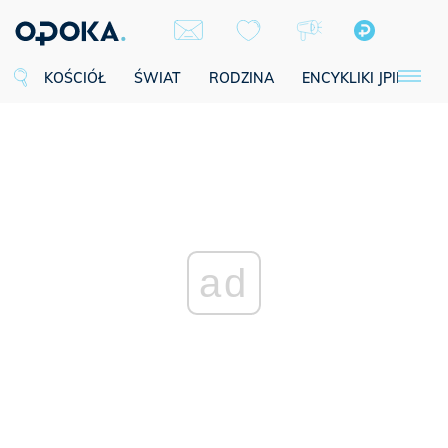
KOŚCIÓŁ
ŚWIAT
RODZINA
ENCYKLIKI JPII
SE
ad