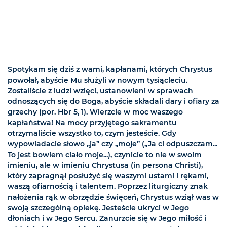
Spotykam się dziś z wami, kapłanami, których Chrystus
powołał, abyście Mu służyli w nowym tysiącleciu.
Zostaliście z ludzi wzięci, ustanowieni w sprawach
odnoszących się do Boga, abyście składali dary i ofiary za
grzechy (por. Hbr 5, 1). Wierzcie w moc waszego
kapłaństwa! Na mocy przyjętego sakramentu
otrzymaliście wszystko to, czym jesteście. Gdy
wypowiadacie słowo „ja” czy „moje” („Ja ci odpuszczam...
To jest bowiem ciało moje...), czynicie to nie w swoim
imieniu, ale w imieniu Chrystusa (in persona Christi),
który zapragnął posłużyć się waszymi ustami i rękami,
waszą ofiarnością i talentem. Poprzez liturgiczny znak
nałożenia rąk w obrzędzie święceń, Chrystus wziął was w
swoją szczególną opiekę. Jesteście ukryci w Jego
dłoniach i w Jego Sercu. Zanurzcie się w Jego miłość i