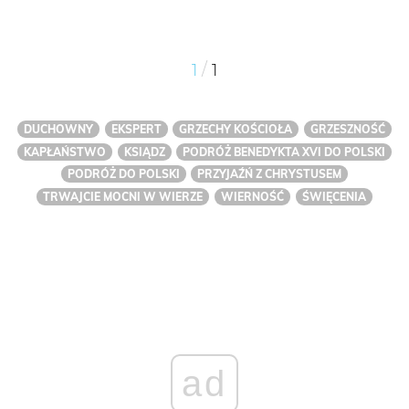
/
1
1
DUCHOWNY
EKSPERT
GRZECHY KOŚCIOŁA
GRZESZNOŚĆ
KAPŁAŃSTWO
KSIĄDZ
PODRÓŻ BENEDYKTA XVI DO POLSKI
PODRÓŻ DO POLSKI
PRZYJAŹŃ Z CHRYSTUSEM
TRWAJCIE MOCNI W WIERZE
WIERNOŚĆ
ŚWIĘCENIA
ad