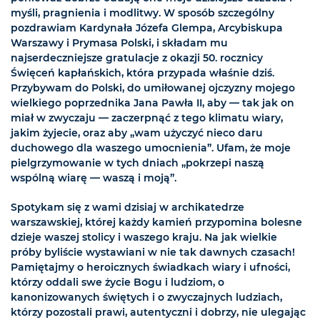
myśli, pragnienia i modlitwy. W sposób szczególny
pozdrawiam Kardynała Józefa Glempa, Arcybiskupa
Warszawy i Prymasa Polski, i składam mu
najserdeczniejsze gratulacje z okazji 50. rocznicy
Święceń kapłańskich, która przypada właśnie dziś.
Przybywam do Polski, do umiłowanej ojczyzny mojego
wielkiego poprzednika Jana Pawła II, aby — tak jak on
miał w zwyczaju — zaczerpnąć z tego klimatu wiary,
jakim żyjecie, oraz aby „wam użyczyć nieco daru
duchowego dla waszego umocnienia”. Ufam, że moje
pielgrzymowanie w tych dniach „pokrzepi naszą
wspólną wiarę — waszą i moją”.
Spotykam się z wami dzisiaj w archikatedrze
warszawskiej, której każdy kamień przypomina bolesne
dzieje waszej stolicy i waszego kraju. Na jak wielkie
próby byliście wystawiani w nie tak dawnych czasach!
Pamiętajmy o heroicznych świadkach wiary i ufności,
którzy oddali swe życie Bogu i ludziom, o
kanonizowanych świętych i o zwyczajnych ludziach,
którzy pozostali prawi, autentyczni i dobrzy, nie ulegając