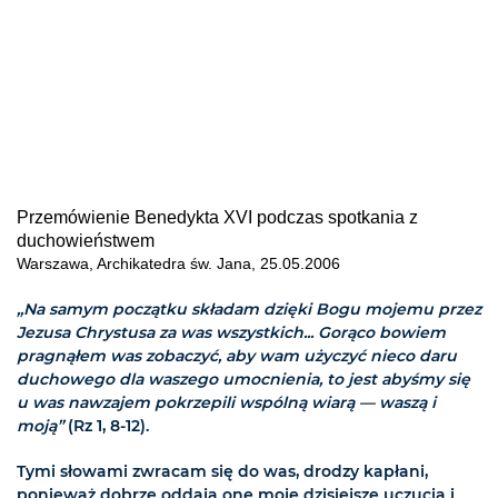
Przemówienie Benedykta XVI podczas spotkania z
duchowieństwem
Warszawa, Archikatedra św. Jana, 25.05.2006
„Na samym początku składam dzięki Bogu mojemu przez
Jezusa Chrystusa za was wszystkich... Gorąco bowiem
pragnąłem was zobaczyć, aby wam użyczyć nieco daru
duchowego dla waszego umocnienia, to jest abyśmy się
u was nawzajem pokrzepili wspólną wiarą — waszą i
moją”
(Rz 1, 8-12).
Tymi słowami zwracam się do was, drodzy kapłani,
ponieważ dobrze oddają one moje dzisiejsze uczucia i