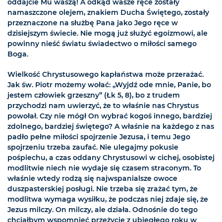
oddajcie Mu waszą! A odkąd wasze ręce zostały
namaszczone olejem, znakiem Ducha Świętego, zostały
przeznaczone na służbę Pana jako Jego ręce w
dzisiejszym świecie. Nie mogą już służyć egoizmowi, ale
powinny nieść światu świadectwo o miłości samego
Boga.
Wielkość Chrystusowego kapłaństwa może przerażać.
Jak św. Piotr możemy wołać: „Wyjdź ode mnie, Panie, bo
jestem człowiek grzeszny” (Łk 5, 8), bo z trudem
przychodzi nam uwierzyć, że to właśnie nas Chrystus
powołał. Czy nie mógł On wybrać kogoś innego, bardziej
zdolnego, bardziej świętego? A właśnie na każdego z nas
padło pełne miłości spojrzenie Jezusa, i temu Jego
spojrzeniu trzeba zaufać. Nie ulegajmy pokusie
pośpiechu, a czas oddany Chrystusowi w cichej, osobistej
modlitwie niech nie wydaje się czasem straconym. To
właśnie wtedy rodzą się najwspanialsze owoce
duszpasterskiej posługi. Nie trzeba się zrażać tym, że
modlitwa wymaga wysiłku, że podczas niej zdaje się, że
Jezus milczy. On milczy, ale działa. Odnośnie do tego
chciałbym wspomnieć przeżycie z ubiegłego roku w