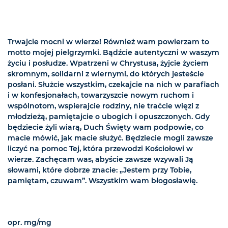
Trwajcie mocni w wierze! Również wam powierzam to
motto mojej pielgrzymki. Bądźcie autentyczni w waszym
życiu i posłudze. Wpatrzeni w Chrystusa, żyjcie życiem
skromnym, solidarni z wiernymi, do których jesteście
posłani. Służcie wszystkim, czekajcie na nich w parafiach
i w konfesjonałach, towarzyszcie nowym ruchom i
wspólnotom, wspierajcie rodziny, nie traćcie więzi z
młodzieżą, pamiętajcie o ubogich i opuszczonych. Gdy
będziecie żyli wiarą, Duch Święty wam podpowie, co
macie mówić, jak macie służyć. Będziecie mogli zawsze
liczyć na pomoc Tej, która przewodzi Kościołowi w
wierze. Zachęcam was, abyście zawsze wzywali Ją
słowami, które dobrze znacie: „Jestem przy Tobie,
pamiętam, czuwam”. Wszystkim wam błogosławię.
opr. mg/mg