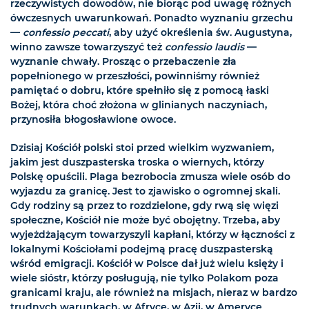
rzeczywistych dowodów, nie biorąc pod uwagę różnych
ówczesnych uwarunkowań. Ponadto wyznaniu grzechu
—
confessio peccati
, aby użyć określenia św. Augustyna,
winno zawsze towarzyszyć też
confessio laudis
—
wyznanie chwały. Prosząc o przebaczenie zła
popełnionego w przeszłości, powinniśmy również
pamiętać o dobru, które spełniło się z pomocą łaski
Bożej, która choć złożona w glinianych naczyniach,
przynosiła błogosławione owoce.
Dzisiaj Kościół polski stoi przed wielkim wyzwaniem,
jakim jest duszpasterska troska o wiernych, którzy
Polskę opuścili. Plaga bezrobocia zmusza wiele osób do
wyjazdu za granicę. Jest to zjawisko o ogromnej skali.
Gdy rodziny są przez to rozdzielone, gdy rwą się więzi
społeczne, Kościół nie może być obojętny. Trzeba, aby
wyjeżdżającym towarzyszyli kapłani, którzy w łączności z
lokalnymi Kościołami podejmą pracę duszpasterską
wśród emigracji. Kościół w Polsce dał już wielu księży i
wiele sióstr, którzy posługują, nie tylko Polakom poza
granicami kraju, ale również na misjach, nieraz w bardzo
trudnych warunkach, w Afryce, w Azji, w Ameryce