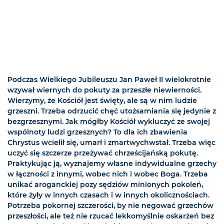
Podczas Wielkiego Jubileuszu Jan Paweł II wielokrotnie
wzywał wiernych do pokuty za przeszłe niewierności.
Wierzymy, że Kościół jest święty, ale są w nim ludzie
grzeszni. Trzeba odrzucić chęć utożsamiania się jedynie z
bezgrzesznymi. Jak mógłby Kościół wykluczyć ze swojej
wspólnoty ludzi grzesznych? To dla ich zbawienia
Chrystus wcielił się, umarł i zmartwychwstał. Trzeba więc
uczyć się szczerze przeżywać chrześcijańską pokutę.
Praktykując ją, wyznajemy własne indywidualne grzechy
w łączności z innymi, wobec nich i wobec Boga. Trzeba
unikać aroganckiej pozy sędziów minionych pokoleń,
które żyły w innych czasach i w innych okolicznościach.
Potrzeba pokornej szczerości, by nie negować grzechów
przeszłości, ale też nie rzucać lekkomyślnie oskarżeń bez