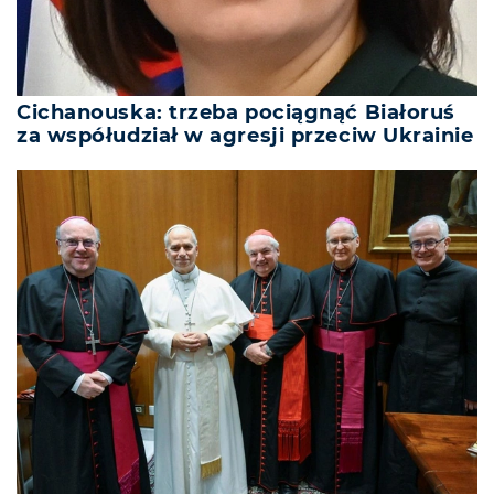
Cichanouska: trzeba pociągnąć Białoruś
za współudział w agresji przeciw Ukrainie