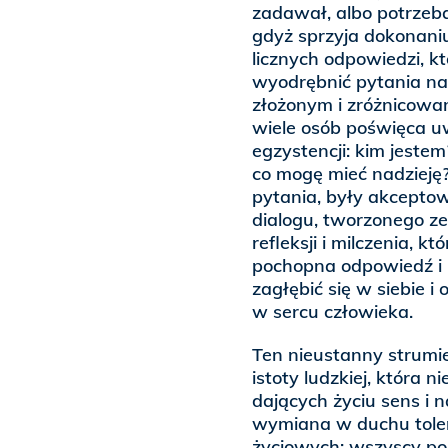
zadawał, albo potrzeba
gdyż sprzyja dokonaniu
licznych odpowiedzi, k
wyodrębnić pytania na
złożonym i zróżnicowan
wiele osób poświęca u
egzystencji: kim jeste
co mogę mieć nadzieję?
pytania, były akcepto
dialogu, tworzonego ze
refleksji i milczenia,
pochopna odpowiedź i 
zagłębić się w siebie 
w sercu człowieka.
Ten nieustanny strumi
istoty ludzkiej, która 
dających życiu sens i 
wymiana w duchu tolera
życiowych: wszyscy po