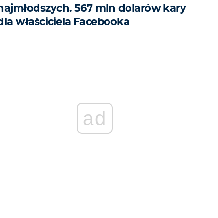
najmłodszych. 567 mln dolarów kary
dla właściciela Facebooka
ad