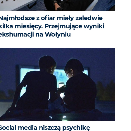
Najmłodsze z ofiar miały zaledwie
kilka miesięcy. Przejmujące wyniki
ekshumacji na Wołyniu
Social media niszczą psychikę