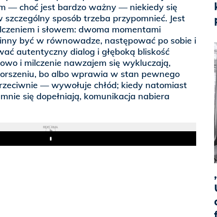
ym — choć jest bardzo ważny — niekiedy się
 w szczególny sposób trzeba przypomnieć. Jest
ilczeniem i słowem: dwoma momentami
winny być w równowadze, następować po sobie i
wać autentyczny dialog i głęboką bliskość
łowo i milczenie nawzajem się wykluczają,
orszeniu, bo albo wprawia w stan pewnego
przeciwnie — wywołuje chłód; kiedy natomiast
emnie się dopełniają, komunikacja nabiera
REKLAMA
Play