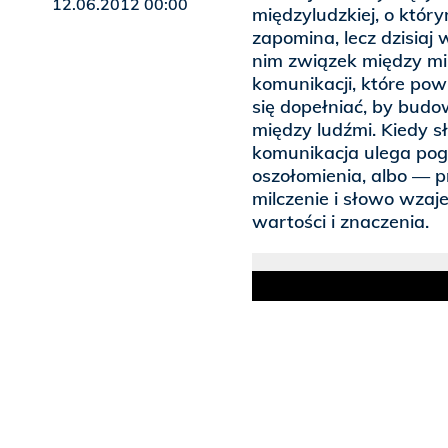
12.06.2012 00:00
międzyludzkiej, o któr
zapomina, lecz dzisiaj
nim związek między m
komunikacji, które po
się dopełniać, by budo
między ludźmi. Kiedy s
komunikacja ulega pog
oszołomienia, albo — 
milczenie i słowo wzaj
wartości i znaczenia.