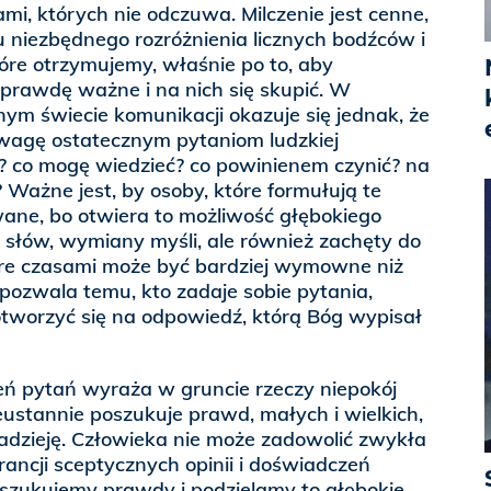
mi, których nie odczuwa. Milczenie jest cenne,
 niezbędnego rozróżnienia licznych bodźców i
tóre otrzymujemy, właśnie po to, aby
prawdę ważne i na nich się skupić. W
ym świecie komunikacji okazuje się jednak, że
wagę ostatecznym pytaniom ludzkiej
m? co mogę wiedzieć? co powinienem czynić? na
 Ważne jest, by osoby, które formułują te
wane, bo otwiera to możliwość głębokiego
 słów, wymiany myśli, ale również zachęty do
 które czasami może być bardziej wymowne niż
pozwala temu, kto zadaje sobie pytania,
i otworzyć się na odpowiedź, którą Bóg wypisał
eń pytań wyraża w gruncie rzeczy niepokój
nieustannie poszukuje prawd, małych i wielkich,
nadzieję. Człowieka nie może zadowolić zwykła
ncji sceptycznych opinii i doświadczeń
szukujemy prawdy i podzielamy to głębokie