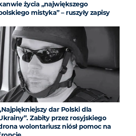
kanwie życia „największego
polskiego mistyka” – ruszyły zapisy
„Najpiękniejszy dar Polski dla
Ukrainy”. Zabity przez rosyjskiego
drona wolontariusz niósł pomoc na
froncie