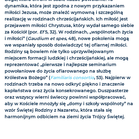
dynamika, która jest zgodna z nowym przykazaniem
miłości Jezusa, może znaleźć wymowną i szczególną
realizację w rodzinach chrześcijańskich. Ich miłość jest
przejawem miłości Chrystusa, który wydał samego siebie
za Kościół (por.
Ef
5, 32). W rodzinach, „wspólnotach życia
i miłości” (
Gaudium et spes
, 48), nowe pokolenia mogą
we wspaniały sposób doświadczyć tej ofiarnej miłości.
Rodziny są bowiem nie tylko uprzywilejowanym
miejscem formacji ludzkiej i chrześcijańskiej, ale mogą
reprezentować „pierwsze i najlepsze seminarium
powołaniowe do życia ofiarowanego na służbę
Królestwa Bożego” (
Familiaris consortio
, 53). Najpierw w
rodzinach trzeba na nowo odkryć piękno i znaczenie
kapłaństwa oraz życia konsekrowanego. Duszpasterze
oraz wszyscy wierni świeccy powinni współpracować,
aby w Kościele mnożyły się „domy i szkoły wspólnoty” na
wzór Świętej Rodziny z Nazaretu, która stała się
harmonijnym odbiciem na ziemi życia Trójcy Świętej.