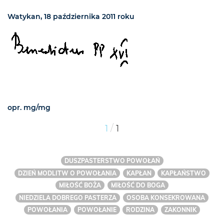
Watykan, 18 października 2011 roku
opr. mg/mg
/
1
1
DUSZPASTERSTWO POWOŁAŃ
DZIEŃ MODLITW O POWOŁANIA
KAPŁAN
KAPŁAŃSTWO
MIŁOŚĆ BOŻA
MIŁOŚĆ DO BOGA
NIEDZIELA DOBREGO PASTERZA
OSOBA KONSEKROWANA
POWOŁANIA
POWOŁANIE
RODZINA
ZAKONNIK