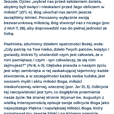
Jezusie, Ojciec „wybrał nas przed założeniem świata,
abyśmy byli święci i nieskalani przed Jego obliczem w
miłości” (
Ef
1, 4). Bóg ukochał nas zanim jeszcze
zaczęliśmy istnieć. Poruszony wyłącznie swoją
bezwarunkową miłością, Bóg stworzył nas z niczego (por.
2 Mch
7, 28), aby doprowadzić nas do pełnej jedności ze
Sobą.
Psalmista, zdumiony dziełem opatrzności Bożej, woła:
„Gdy patrzę na Twe niebo, dzieło Twych palców, księżyc i
gwiazdy, któreś Ty utwierdził: czym jest człowiek, że o
nim pamiętasz, i czym - syn człowieczy, że się nim
zajmujesz?” (
Ps
8, 4-5). Głęboka prawda o naszym życiu
jest więc zamknięta w tej zaskakującej tajemnicy: każde
stworzenie, a w szczególności każda osoba ludzka, jest
owocem myśli i aktu miłości Boga, miłości
nieskończonej, wiernej, wiecznej (por.
Jer
31, 3). Odkrycie
tej rzeczywistości jest tym, co dogłębnie przemienia
nasze życie. Na znanej stronie
Wyznań
św. Augustyn z
wielką intensywnością opisuje swoje odkrycie Boga jako
najwyższego Piękna i największej Miłości, Boga, który
pozostawał mu zawsze bliski i na którego wreszcie