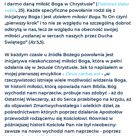
i darmo daną miłość Boga w Chrystusie” (
Pastores dabo
vobis
, 25). Każde specyficzne powołanie rodzi się z
inicjatywy Boga i jest
dziełem miłości Boga
. To On czyni
„pierwszy krok” i to nie ze względu na szczególną dobroć
odkrytą w nas, lecz ze względu na obecność swojej
miłości „rozlanej w sercach naszych przez Ducha
Świętego” (
Rz
5,5).
W każdym czasie u źródła Bożego powołania jest
inicjatywa nieskończonej miłości Boga, która w pełni
odsłania się w Jezusie Chrystusie. Jak to napisałem w
mojej pierwszej encyklice -
Deus caritas est
- „w
rzeczywistości istnieje wiele możliwości widzenia Boga.
W historii miłości, którą opowiada nam Biblia, Bóg
wychodzi nam naprzeciw, próbuje nas zdobyć - aż do
Ostatniej Wieczerzy, aż do Serca przebitego na krzyżu, aż
do objawień Zmartwychwstałego i wielkich dzieł, za
pośrednictwem których poprzez działanie Apostołów
przewodził rodzącemu się Kościołowi. Również w
późniejszej historii Kościoła Pan nie był nieobecny:
zawsze na nowo wychodzi nam naprzeciw - poprzez