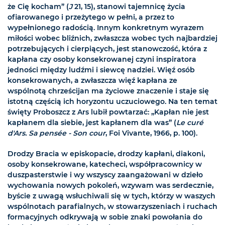
że Cię kocham” (
J
21, 15), stanowi tajemnicę życia
ofiarowanego i przeżytego w pełni, a przez to
wypełnionego radością. Innym konkretnym wyrazem
miłości wobec bliźnich, zwłaszcza wobec tych najbardziej
potrzebujących i cierpiących, jest stanowczość, która z
kapłana czy osoby konsekrowanej czyni inspiratora
jedności między ludźmi i siewcę nadziei. Więź osób
konsekrowanych, a zwłaszcza więź kapłana ze
wspólnotą chrześcijan ma życiowe znaczenie i staje się
istotną częścią ich horyzontu uczuciowego. Na ten temat
święty Proboszcz z Ars lubił powtarzać: „Kapłan nie jest
kapłanem dla siebie, jest kapłanem dla was” (
Le curé
d'Ars. Sa pensée - Son cour
, Foi Vivante, 1966, p. 100).
Drodzy Bracia w episkopacie, drodzy kapłani, diakoni,
osoby konsekrowane, katecheci, współpracownicy w
duszpasterstwie i wy wszyscy zaangażowani w dzieło
wychowania nowych pokoleń, wzywam was serdecznie,
byście z uwagą wsłuchiwali się w tych, którzy w waszych
wspólnotach parafialnych, w stowarzyszeniach i ruchach
formacyjnych odkrywają w sobie znaki powołania do