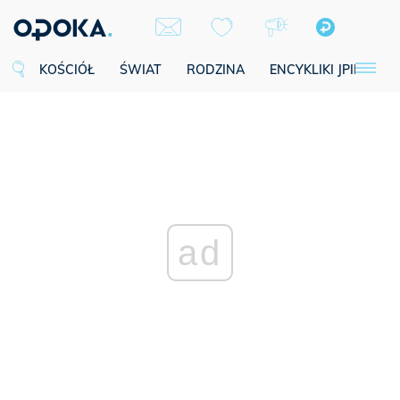
KOŚCIÓŁ
ŚWIAT
RODZINA
ENCYKLIKI JPII
SE
ad