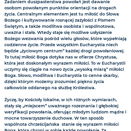
Zadaniem duszpasterstwa powołań jest dawanie
osobom powołanym punktów orientacji na drogach
życia. Centralnym elementem jest tu miłość do Słowa
Bożego i kultywowanie rosnącej zażyłości z Pismem
Świętym, a także modlitwa osobista i wspólnotowa,
uważna i stała. Wtedy staje się możliwe usłyszenie
Bożego wezwania pośród wielu głosów, które wypełniają
codzienne życie. Przede wszystkim Eucharystia niech
będzie „życiowym centrum” każdej drogi powołaniowej.
To tutaj miłość Boga dotyka nas w ofierze Chrystusa,
która jest doskonałym wyrazem miłości. To w Eucharystii
uczymy się ciągle na nowo życia „wysoką miarą” miłości
Boga. Słowo, modlitwa i Eucharystia to cenne skarby,
dzięki którym możemy zrozumieć piękno życia
całkowicie oddanego na służbę Królestwa.
Życzę, by Kościoły lokalne, w ich różnych wymiarach,
stały się „miejscem” uważnego rozeznania i głębokiej
weryfikacji powołania, oferując młodym ludziom mądre i
mocne towarzyszenie duchowe. W ten sposób
wspólnota chrześcijańska stanie się wyrazem miłości
Boga, która chroni w sobie każde powołanie. Ta