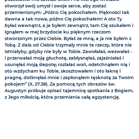
otworzył swój umysł i swoje serce, aby zostać
przemienionym: „Późno Cię pokochałem. Piękności tak
dawna a tak nowa, późno Cię pokochałem! A oto Ty
byłaś wewnątrz, a ja byłem zewnątrz, tam Cię szukałem i
lgnąłem w mej brzydocie ku pięknym rzeczom
stworzonym przez Ciebie. Byłaś ze mną, a ja nie byłem z
Tobą. Z dala od Ciebie trzymały mnie te rzeczy, które nie
istniałyby, gdyby nie były w Tobie. Zawołałaś, wezwałaś -
i przerwałaś moją głuchotę, zabłysnęłaś, zajaśniałaś i
usunęłaś moją ślepotę; rozlałaś woń, odetchnąłem nią i
oto wzdycham ku Tobie, skosztowałem i oto łaknę i
pragnę, dotknęłaś mnie i zapłonąłem tęsknotą za Twoim
pokojem” (X, 27.38). Za pomocą tych obrazów św.
Augustyn próbuje opisać tajemnicę spotkania z Bogiem,
z Jego miłością, która przemienia całą egzystencję.