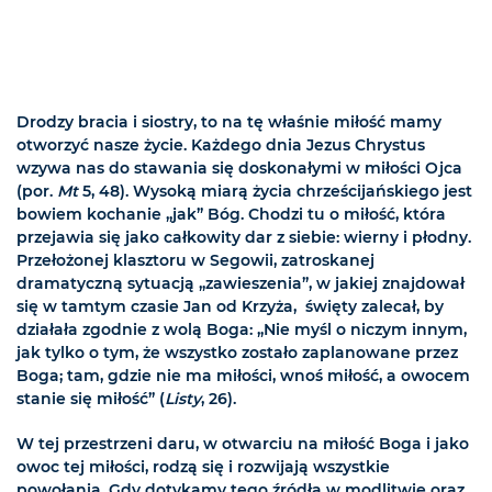
Drodzy bracia i siostry, to na tę właśnie miłość mamy
otworzyć nasze życie. Każdego dnia Jezus Chrystus
wzywa nas do stawania się doskonałymi w miłości Ojca
(por.
Mt
5, 48). Wysoką miarą życia chrześcijańskiego jest
bowiem kochanie „jak” Bóg. Chodzi tu o miłość, która
przejawia się jako całkowity dar z siebie: wierny i płodny.
Przełożonej klasztoru w Segowii, zatroskanej
dramatyczną sytuacją „zawieszenia”, w jakiej znajdował
się w tamtym czasie Jan od Krzyża, święty zalecał, by
działała zgodnie z wolą Boga: „Nie myśl o niczym innym,
jak tylko o tym, że wszystko zostało zaplanowane przez
Boga; tam, gdzie nie ma miłości, wnoś miłość, a owocem
stanie się miłość” (
Listy
, 26).
W tej przestrzeni daru, w otwarciu na miłość Boga i jako
owoc tej miłości, rodzą się i rozwijają wszystkie
powołania. Gdy dotykamy tego źródła w modlitwie oraz