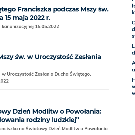
ł
ętego Franciszka podczas Mszy św.
k
a 15 maja 2022 r.
O
 kanonizacyjnej 15.05.2022
d
s
L
d
Mszy św. w Uroczystość Zesłania
A
a
 w Uroczystość Zesłania Ducha Świętego.
H
.2022
w
w
owy Dzień Modlitw o Powołania:
owania rodziny ludzkiej”
ranciszka na Światowy Dzień Modlitw o Powołania