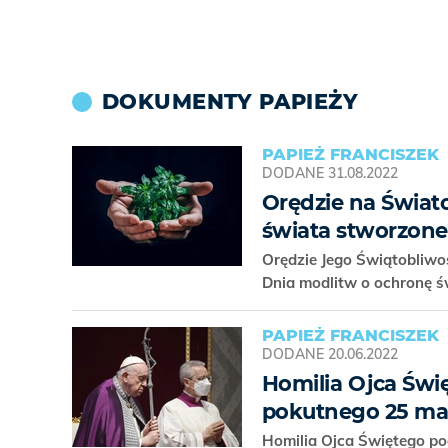
DOKUMENTY PAPIEŻY
PAPIEŻ FRANCISZEK
DODANE
31.08.2022
Orędzie na Świat
świata stworzon
Orędzie Jego Świątobliw
Dnia modlitw o ochronę ś
PAPIEŻ FRANCISZEK
DODANE
20.06.2022
Homilia Ojca Św
pokutnego 25 ma
Homilia Ojca Świętego p