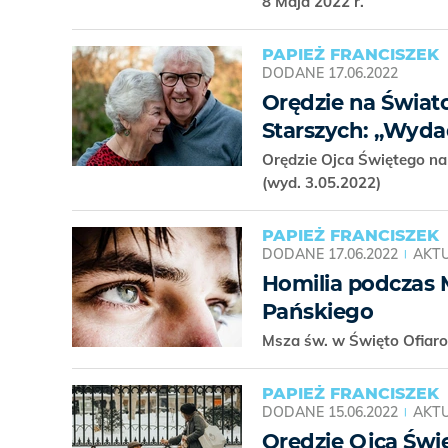
8 Maja 2022 r.
PAPIEŻ FRANCISZEK
DODANE
17.06.2022
Orędzie na Świat
Starszych: „Wyda
Orędzie Ojca Świętego n
(wyd. 3.05.2022)
PAPIEŻ FRANCISZEK
DODANE
17.06.2022
AKTU
Homilia podczas 
Pańskiego
Msza św. w Święto Ofiar
PAPIEŻ FRANCISZEK
DODANE
15.06.2022
AKTU
Orędzie Ojca Świ