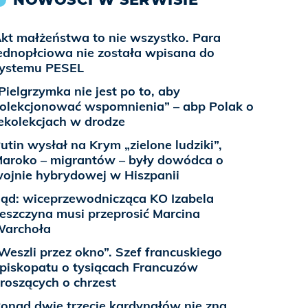
kt małżeństwa to nie wszystko. Para
ednopłciowa nie została wpisana do
ystemu PESEL
Pielgrzymka nie jest po to, aby
olekcjonować wspomnienia” – abp Polak o
ekolekcjach w drodze
utin wysłał na Krym „zielone ludziki”,
aroko – migrantów – były dowódca o
ojnie hybrydowej w Hiszpanii
ąd: wiceprzewodnicząca KO Izabela
eszczyna musi przeprosić Marcina
Warchoła
Weszli przez okno”. Szef francuskiego
piskopatu o tysiącach Francuzów
roszących o chrzest
onad dwie trzecie kardynałów nie zna