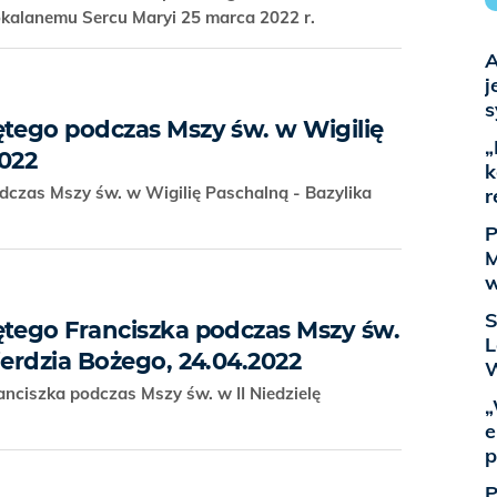
okalanemu Sercu Maryi 25 marca 2022 r.
A
j
s
ętego podczas Mszy św. w Wigilię
„
2022
k
dczas Mszy św. w Wigilię Paschalną - Bazylika
r
P
M
w
S
ętego Franciszka podczas Mszy św.
L
ierdzia Bożego, 24.04.2022
nciszka podczas Mszy św. w II Niedzielę
„
e
p
P