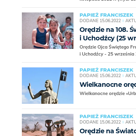
PAPIEŻ FRANCISZEK
DODANE
15.06.2022
AKTU
Orędzie na 108. 
i Uchodźcy (25 wr
Orędzie Ojca Świętego Fr
i Uchodźcy - 25 września 
PAPIEŻ FRANCISZEK
DODANE
15.06.2022
AKTU
Wielkanocne orędz
Wielkanocne orędzie «Urbi
PAPIEŻ FRANCISZEK
DODANE
15.06.2022
AKTU
Orędzie na Świato