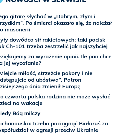
ego gitarę słychać w „Dobrym, złym i
rzydkim”. Po śmierci okazało się, że należał
o masonerii
yły dowódca sił rakietowych: taki pocisk
ak Ch-101 trzeba zestrzelić jak najszybciej
ziękujemy za wyrażenie opinii. Ile pan chce
a jej wycofanie?
Miejcie miłość, strzeżcie pokory i nie
dstępujcie od ubóstwa”. Patron
zisiejszego dnia zmienił Europę
o czwarta polska rodzina nie może wysłać
zieci na wakacje
iedy Bóg milczy
ichanouska: trzeba pociągnąć Białoruś za
spółudział w agresji przeciw Ukrainie