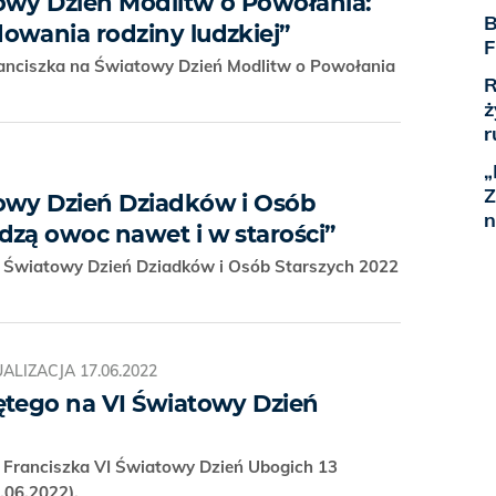
owy Dzień Modlitw o Powołania:
B
owania rodziny ludzkiej”
F
ranciszka na Światowy Dzień Modlitw o Powołania
R
ż
r
„
Z
owy Dzień Dziadków i Osób
n
dzą owoc nawet i w starości”
a Światowy Dzień Dziadków i Osób Starszych 2022
ALIZACJA
17.06.2022
ętego na VI Światowy Dzień
 Franciszka VI Światowy Dzień Ubogich 13
3.06.2022).