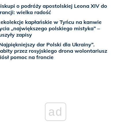
iskupi o podróży apostolskiej Leona XIV do
rancji: wielka radość
ekolekcje kapłańskie w Tyńcu na kanwie
ycia „największego polskiego mistyka” –
uszyły zapisy
Najpiękniejszy dar Polski dla Ukrainy”.
abity przez rosyjskiego drona wolontariusz
iósł pomoc na froncie
ad