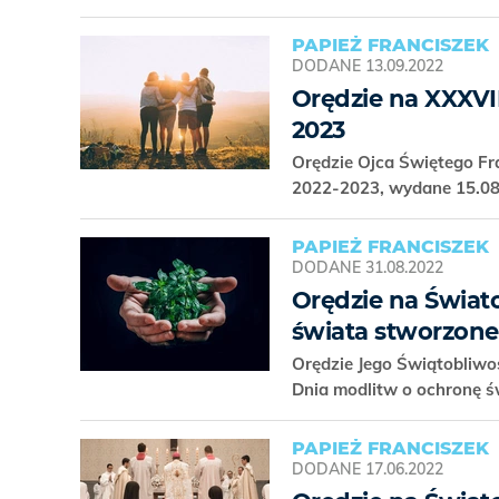
PAPIEŻ FRANCISZEK
DODANE
13.09.2022
Orędzie na XXXVI
2023
Orędzie Ojca Świętego Fr
2022-2023, wydane 15.0
PAPIEŻ FRANCISZEK
DODANE
31.08.2022
Orędzie na Świat
świata stworzon
Orędzie Jego Świątobliw
Dnia modlitw o ochronę ś
PAPIEŻ FRANCISZEK
DODANE
17.06.2022