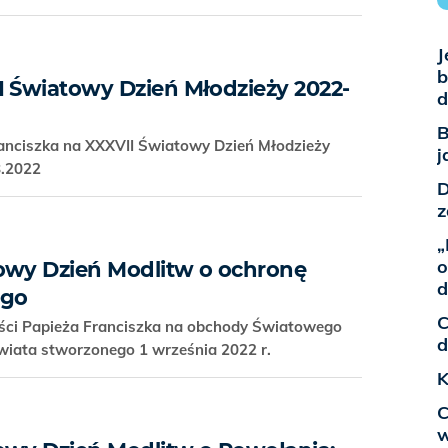
J
b
I Światowy Dzień Młodzieży 2022-
d
B
anciszka na XXXVII Światowy Dzień Młodzieży
j
8.2022
D
z
„
o
owy Dzień Modlitw o ochronę
d
ego
C
ości Papieża Franciszka na obchody Światowego
d
wiata stworzonego 1 września 2022 r.
K
C
w