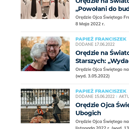
Orędzie na Świat
„Powołani do bud
Orędzie Ojca Świętego F
8 Maja 2022 r.
PAPIEŻ FRANCISZEK
DODANE
17.06.2022
Orędzie na Świat
Starszych: „Wyda
Orędzie Ojca Świętego n
(wyd. 3.05.2022)
PAPIEŻ FRANCISZEK
DODANE
15.06.2022
AKTU
Orędzie Ojca Świ
Ubogich
Orędzie Ojca Świętego na
listopada 2022 r. (wyd. 1