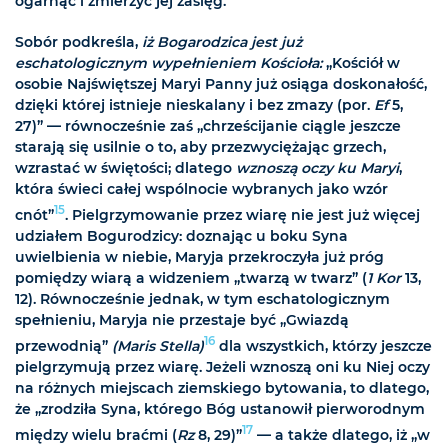
ogarnąć i zmierzyć jej zasięg.
Sobór podkreśla,
iż Bogarodzica jest już
eschatologicznym wypełnieniem Kościoła:
„Kościół w
osobie Najświętszej Maryi Panny już osiąga doskonałość,
dzięki której istnieje nieskalany i bez zmazy (por.
Ef
5,
27)” — równocześnie zaś „chrześcijanie ciągle jeszcze
starają się usilnie o to, aby przezwyciężając grzech,
wzrastać w świętości; dlatego
wznoszą oczy ku Maryi
,
która świeci całej wspólnocie wybranych jako wzór
15
cnót”
. Pielgrzymowanie przez wiarę nie jest już więcej
udziałem Bogurodzicy: doznając u boku Syna
uwielbienia w niebie, Maryja przekroczyła już próg
pomiędzy wiarą a widzeniem „twarzą w twarz” (
1 Kor
13,
12). Równocześnie jednak, w tym eschatologicznym
spełnieniu, Maryja nie przestaje być „Gwiazdą
16
przewodnią”
(Maris Stella)
dla wszystkich, którzy jeszcze
pielgrzymują przez wiarę. Jeżeli wznoszą oni ku Niej oczy
na różnych miejscach ziemskiego bytowania, to dlatego,
że „zrodziła Syna, którego Bóg ustanowił pierworodnym
17
między wielu braćmi (
Rz
8, 29)”
— a także dlatego, iż „w