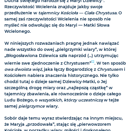
Ducha Świętego narodził się z Maryi Dziewicy”.
Rzeczywistość Wcielenia znajduje jakby swoje
przedłużenie w
tajemnicy Kościoła — Ciała Chrystusa.
O
samej zaś rzeczywistości Wcielenia nie sposób nie
myśleć nie odwołując się do Maryi — Matki Słowa
Wcielonego.
W niniejszych rozważaniach pragnę jednak nawiązać
nade wszystko do owej „pielgrzymki wiary”, w której
„Błogosławiona Dziewica szła naprzód (...) utrzymując
12
wiernie swe zjednoczenie z Chrystusem”
. W ten sposób
owa dwoista więź,
jaka łączy Bogarodzicę z
Chrystusem
i
Kościołem nabiera znaczenia historycznego. Nie tylko
chodzi tutaj o dzieje samej Dziewicy-Matki, o Jej
szczególną drogę miary oraz „najlepszą cząstkę” w
tajemnicy zbawienia, ale równocześnie o dzieje całego
Ludu Bożego, o
wszystkich, którzy uczestniczą
w tejże
samej
pielgrzymce
wiary.
Sobór daje temu wyraz stwierdzając na innym miejscu,
że Maryja „przodowała”, stając się „pierwowzorem
Kościoła, w porządku wiary, miłości i doskonałego