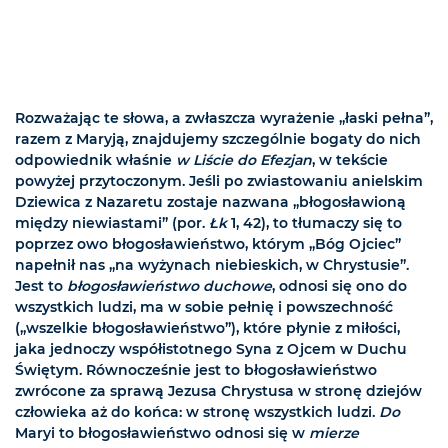
Rozważając te słowa, a zwłaszcza wyrażenie „łaski pełna”,
razem z Maryją, znajdujemy szczególnie bogaty do nich
odpowiednik właśnie
w Liście do Efezjan
, w tekście
powyżej przytoczonym. Jeśli po zwiastowaniu anielskim
Dziewica z Nazaretu zostaje nazwana „błogosławioną
między niewiastami” (por.
Łk
1, 42), to tłumaczy się to
poprzez owo błogosławieństwo, którym „Bóg Ojciec”
napełnił nas „na wyżynach niebieskich, w Chrystusie”.
Jest to
błogosławieństwo duchowe
, odnosi się ono do
wszystkich ludzi, ma w sobie pełnię i powszechność
(„wszelkie błogosławieństwo”), które płynie z miłości,
jaka jednoczy współistotnego Syna z Ojcem w Duchu
Świętym. Równocześnie jest to błogosławieństwo
zwrócone za sprawą Jezusa Chrystusa w stronę dziejów
człowieka aż do końca: w stronę wszystkich ludzi.
Do
Maryi to błogosławieństwo odnosi się w
mierze