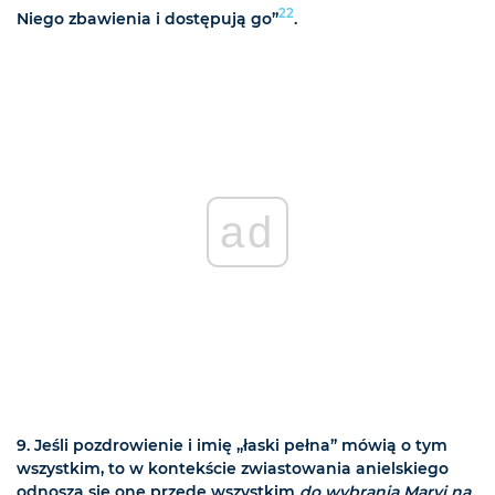
22
Niego zbawienia i dostępują go”
.
ad
9. Jeśli pozdrowienie i imię „łaski pełna” mówią o tym
wszystkim, to w kontekście zwiastowania anielskiego
odnoszą się one przede wszystkim
do wybrania Maryi na