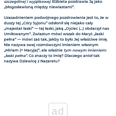
szczególnej i wyjątkowej.
Elżbieta pozdrawia Ją jako
„błogosławioną między niewiastami”.
Uzasadnieniem podwójnego pozdrowienia jest to, że w
duszy tej „Córy Syjonu” odsłonił się niejako cały
„majestat łaski” — tej łaski, jaką „Ojciec (...) obdarzył nas
Umiłowanym”. Zwiastun mówi wszak do Maryi: „łaski
pełna” — mówi zaś tak, jakby to było Jej właściwe imię.
Nie nazywa swej rozmówczyni imieniem własnym
„Miriam (= Maryja)”, ale właśnie
tym nowym imieniem:
„łaski pełna”
. Co znaczy to imię? Dlaczego anioł tak
nazywa Dziewicę z Nazaretu?
ad