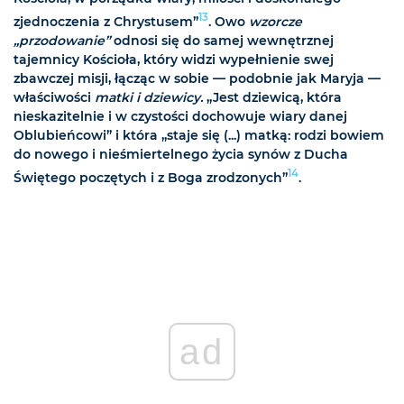
13
zjednoczenia z Chrystusem”
. Owo
wzorcze
„przodowanie”
odnosi się do samej wewnętrznej
tajemnicy Kościoła, który widzi wypełnienie swej
zbawczej misji, łącząc w sobie — podobnie jak Maryja —
właściwości
matki i dziewicy.
„Jest dziewicą, która
nieskazitelnie i w czystości dochowuje wiary danej
Oblubieńcowi” i która „staje się (...) matką: rodzi bowiem
do nowego i nieśmiertelnego życia synów z Ducha
14
Świętego poczętych i z Boga zrodzonych”
.
ad