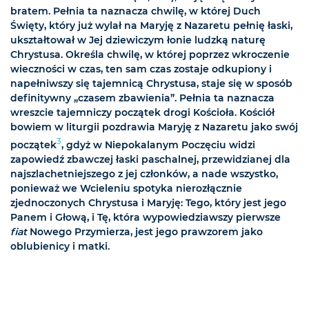
bratem. Pełnia ta naznacza chwilę, w której Duch
Święty, który już wylał na Maryję z Nazaretu pełnię łaski,
ukształtował w Jej dziewiczym łonie ludzką naturę
Chrystusa. Określa chwilę, w której poprzez wkroczenie
wieczności w czas, ten sam czas zostaje odkupiony i
napełniwszy się tajemnicą Chrystusa, staje się w sposób
definitywny „czasem zbawienia”. Pełnia ta naznacza
wreszcie tajemniczy początek drogi Kościoła. Kościół
bowiem w liturgii pozdrawia Maryję z Nazaretu jako swój
3
początek
, gdyż w Niepokalanym Poczęciu widzi
zapowiedź zbawczej łaski paschalnej, przewidzianej dla
najszlachetniejszego z jej członków, a nade wszystko,
ponieważ we Wcieleniu spotyka nierozłącznie
zjednoczonych Chrystusa i Maryję: Tego, który jest jego
Panem i Głową, i Tę, która wypowiedziawszy pierwsze
fiat
Nowego Przymierza, jest jego prawzorem jako
oblubienicy i matki.