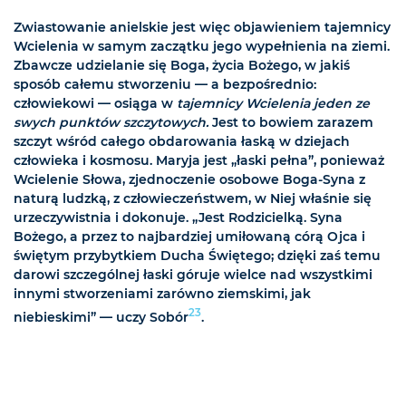
Zwiastowanie anielskie jest więc objawieniem tajemnicy
Wcielenia w samym zaczątku jego wypełnienia na ziemi.
Zbawcze udzielanie się Boga, życia Bożego, w jakiś
sposób całemu stworzeniu — a bezpośrednio:
człowiekowi — osiąga w
tajemnicy Wcielenia jeden ze
swych punktów szczytowych.
Jest to bowiem zarazem
szczyt wśród całego obdarowania łaską w dziejach
człowieka i kosmosu. Maryja jest „łaski pełna”, ponieważ
Wcielenie Słowa, zjednoczenie osobowe Boga-Syna z
naturą ludzką, z człowieczeństwem, w Niej właśnie się
urzeczywistnia i dokonuje. „Jest Rodzicielką. Syna
Bożego, a przez to najbardziej umiłowaną córą Ojca i
świętym przybytkiem Ducha Świętego; dzięki zaś temu
darowi szczególnej łaski góruje wielce nad wszystkimi
innymi stworzeniami zarówno ziemskimi, jak
23
niebieskimi” — uczy Sobór
.