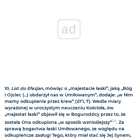
ad
10.
List do Efezjan
, mówiąc o „majestacie łaski”, jaką „Bóg
i Ojciec (...) obdarzył nas w Umiłowanym”, dodaje: „w Nim
mamy odkupienie przez krew” (
Ef
1, 7). Wedle miary
wyrażonej w uroczystym nauczaniu Kościoła, ów
„majestat łaski” objawił się w Bogurodzicy przez to, że
24
została Ona odkupiona „w sposób wznioślejszy”
. Za
sprawą bogactwa łaski Umiłowanego, ze względu na
odkupieńcze zasługi Tego, który miał stać się Jej Synem,