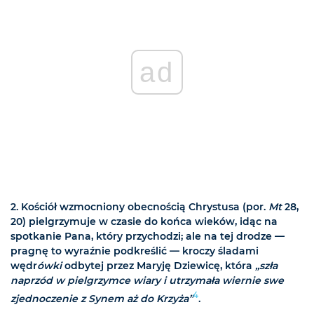
ad
2. Kościół wzmocniony obecnością Chrystusa (por.
Mt
28,
20) pielgrzymuje w czasie do końca wieków, idąc na
spotkanie Pana, który przychodzi; ale na tej drodze —
pragnę to wyraźnie podkreślić — kroczy śladami
wędr
ówki
odbytej przez Maryję Dziewicę, która
„szła
naprzód w pielgrzymce wiary i utrzymała wiernie swe
4
zjednoczenie z Synem aż do Krzyża”
.