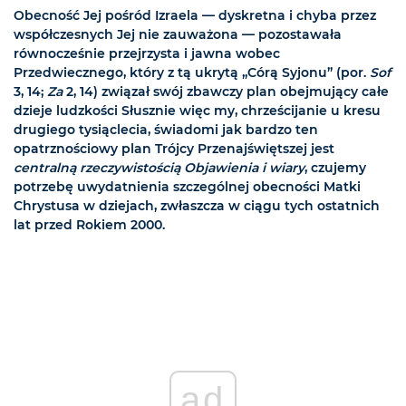
Obecność Jej pośród Izraela — dyskretna i chyba przez
współczesnych Jej nie zauważona — pozostawała
równocześnie przejrzysta i jawna wobec
Przedwiecznego, który z tą ukrytą „Córą Syjonu” (por.
Sof
3, 14;
Za
2, 14) związał swój zbawczy plan obejmujący całe
dzieje ludzkości Słusznie więc my, chrześcijanie u kresu
drugiego tysiąclecia, świadomi jak bardzo ten
opatrznościowy plan Trójcy Przenajświętszej jest
centralną rzeczywistością Objawienia i wiary
, czujemy
potrzebę uwydatnienia szczególnej obecności Matki
Chrystusa w dziejach, zwłaszcza w ciągu tych ostatnich
lat przed Rokiem 2000.
ad