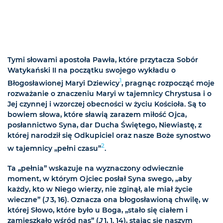
Tymi słowami apostoła Pawła, które przytacza Sobór
Watykański II na początku swojego wykładu o
1
Błogosławionej Maryi Dziewicy
, pragnąc rozpocząć moje
rozważanie o znaczeniu Maryi w tajemnicy Chrystusa i o
Jej czynnej i wzorczej obecności w życiu Kościoła. Są to
bowiem słowa, które sławią zarazem miłość Ojca,
posłannictwo Syna, dar Ducha Świętego, Niewiastę, z
której narodził się Odkupiciel oraz nasze Boże synostwo
2
w tajemnicy „pełni czasu”
.
Ta „pełnia” wskazuje na wyznaczony odwiecznie
moment, w którym Ojciec posłał Syna swego, „aby
każdy, kto w Niego wierzy, nie zginął, ale miał życie
wieczne” (
J
3, 16). Oznacza ona błogosławioną chwilę, w
której Słowo, które było u Boga, „stało się ciałem i
zamieszkało wśród nas” (
J
1, 1. 14), stając się naszym