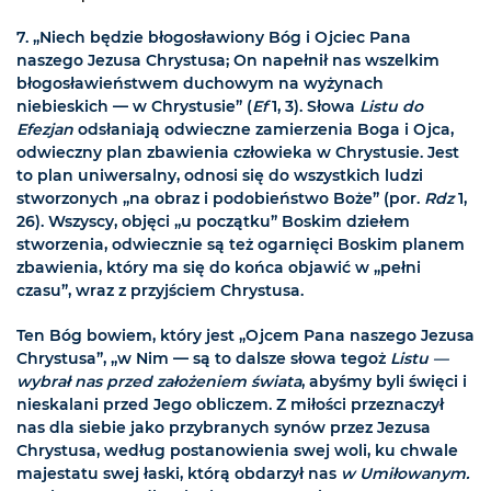
7. „Niech będzie błogosławiony Bóg i Ojciec Pana
naszego Jezusa Chrystusa; On napełnił nas wszelkim
błogosławieństwem duchowym na wyżynach
niebieskich — w Chrystusie” (
Ef
1, 3). Słowa
Listu do
Efezjan
odsłaniają odwieczne zamierzenia Boga i Ojca,
odwieczny plan zbawienia człowieka w Chrystusie. Jest
to plan uniwersalny, odnosi się do wszystkich ludzi
stworzonych „na obraz i podobieństwo Boże” (por.
Rdz
1,
26). Wszyscy, objęci „u początku” Boskim dziełem
stworzenia, odwiecznie są też ogarnięci Boskim planem
zbawienia, który ma się do końca objawić w „pełni
czasu”, wraz z przyjściem Chrystusa.
Ten Bóg bowiem, który jest „Ojcem Pana naszego Jezusa
Chrystusa”, „w Nim — są to dalsze słowa tegoż
Listu —
wybrał nas przed założeniem świata
, abyśmy byli święci i
nieskalani przed Jego obliczem. Z miłości przeznaczył
nas dla siebie jako przybranych synów przez Jezusa
Chrystusa, według postanowienia swej woli, ku chwale
majestatu swej łaski, którą obdarzył nas
w Umiłowanym.