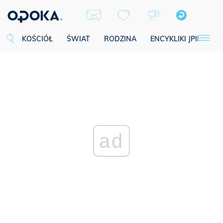
KOŚCIÓŁ
ŚWIAT
RODZINA
ENCYKLIKI JPII
SE
ad