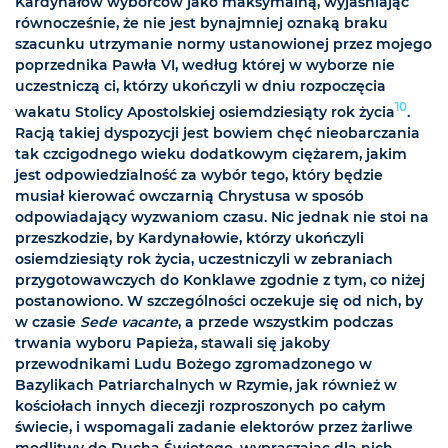
Kardynałów wyborców jako maksymalną, wyjaśniając
równocześnie, że nie jest bynajmniej oznaką braku
szacunku utrzymanie normy ustanowionej przez mojego
poprzednika Pawła VI, według której w wyborze nie
uczestniczą ci, którzy ukończyli w dniu rozpoczęcia
10
wakatu Stolicy Apostolskiej osiemdziesiąty rok życia
.
Racją takiej dyspozycji jest bowiem chęć nieobarczania
tak czcigodnego wieku dodatkowym ciężarem, jakim
jest odpowiedzialność za wybór tego, który będzie
musiał kierować owczarnią Chrystusa w sposób
odpowiadający wyzwaniom czasu. Nic jednak nie stoi na
przeszkodzie, by Kardynałowie, którzy ukończyli
osiemdziesiąty rok życia, uczestniczyli w zebraniach
przygotowawczych do Konklawe zgodnie z tym, co niżej
postanowiono. W szczególności oczekuje się od nich, by
w czasie
Sede vacante
, a przede wszystkim podczas
trwania wyboru Papieża, stawali się jakoby
przewodnikami Ludu Bożego zgromadzonego w
Bazylikach Patriarchalnych w Rzymie, jak również w
kościołach innych diecezji rozproszonych po całym
świecie, i wspomagali zadanie elektorów przez żarliwe
modlitwy do Ducha Świętego, wypraszając dla nich