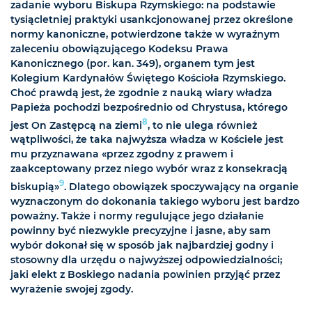
zadanie wyboru Biskupa Rzymskiego: na podstawie
tysiącletniej praktyki usankcjonowanej przez określone
normy kanoniczne, potwierdzone także w wyraźnym
zaleceniu obowiązującego Kodeksu Prawa
Kanonicznego (por. kan. 349), organem tym jest
Kolegium Kardynałów Świętego Kościoła Rzymskiego.
Choć prawdą jest, że zgodnie z nauką wiary władza
Papieża pochodzi bezpośrednio od Chrystusa, którego
8
jest On Zastępcą na ziemi
, to nie ulega również
wątpliwości, że taka najwyższa władza w Kościele jest
mu przyznawana «przez zgodny z prawem i
zaakceptowany przez niego wybór wraz z konsekracją
9
biskupią»
. Dlatego obowiązek spoczywający na organie
wyznaczonym do dokonania takiego wyboru jest bardzo
poważny. Także i normy regulujące jego działanie
powinny być niezwykle precyzyjne i jasne, aby sam
wybór dokonał się w sposób jak najbardziej godny i
stosowny dla urzędu o najwyższej odpowiedzialności;
jaki elekt z Boskiego nadania powinien przyjąć przez
wyrażenie swojej zgody.