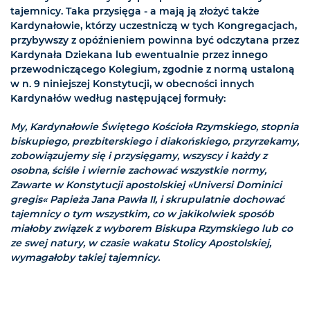
tajemnicy. Taka przysięga - a mają ją złożyć także
Kardynałowie, którzy uczestniczą w tych Kongregacjach,
przybywszy z opóźnieniem powinna być odczytana przez
Kardynała Dziekana lub ewentualnie przez innego
przewodniczącego Kolegium, zgodnie z normą ustaloną
w n. 9 niniejszej Konstytucji, w obecności innych
Kardynałów według następującej formuły:
My, Kardynałowie Świętego Kościoła Rzymskiego, stopnia
biskupiego, prezbiterskiego i diakońskiego, przyrzekamy,
zobowiązujemy się i przysięgamy, wszyscy i każdy z
osobna, ściśle i wiernie zachować wszystkie normy,
Zawarte w Konstytucji apostolskiej «Universi Dominici
gregis« Papieża Jana Pawła II, i skrupulatnie dochować
tajemnicy o tym wszystkim, co w jakikolwiek sposób
miałoby związek z wyborem Biskupa Rzymskiego lub co
ze swej natury, w czasie wakatu Stolicy Apostolskiej,
wymagałoby takiej tajemnicy.