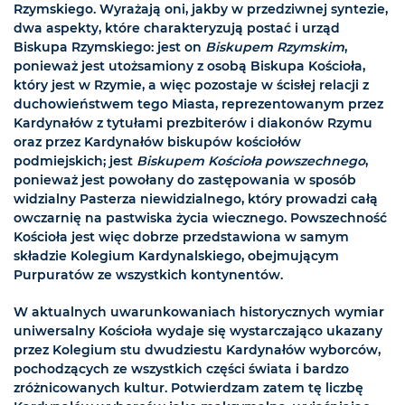
Rzymskiego. Wyrażają oni, jakby w przedziwnej syntezie,
dwa aspekty, które charakteryzują postać i urząd
Biskupa Rzymskiego: jest on
Biskupem Rzymskim
,
ponieważ jest utożsamiony z osobą Biskupa Kościoła,
który jest w Rzymie, a więc pozostaje w ścisłej relacji z
duchowieństwem tego Miasta, reprezentowanym przez
Kardynałów z tytułami prezbiterów i diakonów Rzymu
oraz przez Kardynałów biskupów kościołów
podmiejskich; jest
Biskupem Kościoła powszechnego
,
ponieważ jest powołany do zastępowania w sposób
widzialny Pasterza niewidzialnego, który prowadzi całą
owczarnię na pastwiska życia wiecznego. Powszechność
Kościoła jest więc dobrze przedstawiona w samym
składzie Kolegium Kardynalskiego, obejmującym
Purpuratów ze wszystkich kontynentów.
W aktualnych uwarunkowaniach historycznych wymiar
uniwersalny Kościoła wydaje się wystarczająco ukazany
przez Kolegium stu dwudziestu Kardynałów wyborców,
pochodzących ze wszystkich części świata i bardzo
zróżnicowanych kultur. Potwierdzam zatem tę liczbę