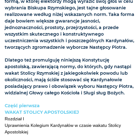
formą, w której elektorzy mogą wyrazić swój głos w celu
wybrania Biskupa Rzymskiego, jest tajne głosowanie
realizowane według niżej wskazanych norm. Taka forma
daje bowiem większe gwarancje jasności,
jednoznaczności, prostoty, przejrzystości, a przede
wszystkim skutecznego i konstruktywnego
uczestniczenia wszystkich i poszczególnych Kardynałów,
tworzących zgromadzenie wyborcze Następcy Piotra.
Dlatego też promulguję niniejszą Konstytucję
apostolską, zawierającą normy, do których, gdy nastąpi
wakat Stolicy Rzymskiej z jakiegokolwiek powodu lub
okoliczności, mają ściśle stosować się Kardynałowie
posiadający prawo i obowiązek wyboru Następcy Piotra,
widzialnej Głowy całego Kościoła i Sługi sług Bożych.
Część pierwsza
WAKAT STOLICY APOSTOLSKIEJ
Rozdział I
Uprawnienia Kolegium Kardynałów w czasie wakatu Stolicy
Apostolskiej