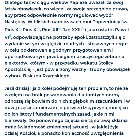
Dlatego też w ciągu wieków Papieże uważali za swój
ścisły obowiązek, co więcej, za swoje szczególne prawo,
aby przez odpowiednie normy regulować wybór
Następcy. W bliskich nam czasach moi Poprzednicy św.
2
3
4
5
Pius X
, Pius XI
, Pius XII
, Jan XXIII
i jako ostatni Paweł
6
VI
, odpowiadając na potrzeby epoki, zatroszczyli się o
wydanie w tym względzie mądrych i stosownych reguł
w celu pokierowania godnym przygotowaniem i
uporządkowanym przebiegiem uroczystego zebrania
elektorów, którym - w przypadku wakatu Stolicy
Apostolskiej - jest powierzony ważny i trudny obowiązek
wyboru Biskupa Rzymskiego.
Jeśli dzisiaj i ja z kolei podejmuję ten problem, to nie ze
względu na brak poszanowania dla tamtych norm,
odnoszę się bowiem do nich z głębokim szacunkiem i w
dużej części zamierzam je potwierdzić, przynajmniej co
do ich istoty i fundamentalnych zasad, jakie nimi
kierowały. Do ponownego zajęcia się tą sprawą skłania
mnie świadomość zmienionej sytuacji, w jakiej żyje
dzisiaj Kościół, a ponadto konieczność uwzględnienia