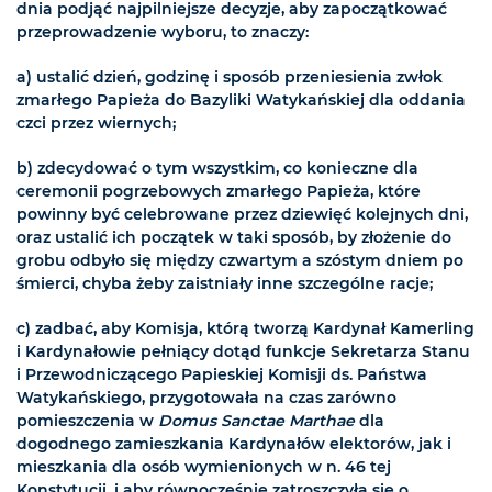
dnia podjąć najpilniejsze decyzje, aby zapoczątkować
przeprowadzenie wyboru, to znaczy:
a) ustalić dzień, godzinę i sposób przeniesienia zwłok
zmarłego Papieża do Bazyliki Watykańskiej dla oddania
czci przez wiernych;
b) zdecydować o tym wszystkim, co konieczne dla
ceremonii pogrzebowych zmarłego Papieża, które
powinny być celebrowane przez dziewięć kolejnych dni,
oraz ustalić ich początek w taki sposób, by złożenie do
grobu odbyło się między czwartym a szóstym dniem po
śmierci, chyba żeby zaistniały inne szczególne racje;
c) zadbać, aby Komisja, którą tworzą Kardynał Kamerling
i Kardynałowie pełniący dotąd funkcje Sekretarza Stanu
i Przewodniczącego Papieskiej Komisji ds. Państwa
Watykańskiego, przygotowała na czas zarówno
pomieszczenia w
Domus Sanctae Marthae
dla
dogodnego zamieszkania Kardynałów elektorów, jak i
mieszkania dla osób wymienionych w n. 46 tej
Konstytucji, i aby równocześnie zatroszczyła się o