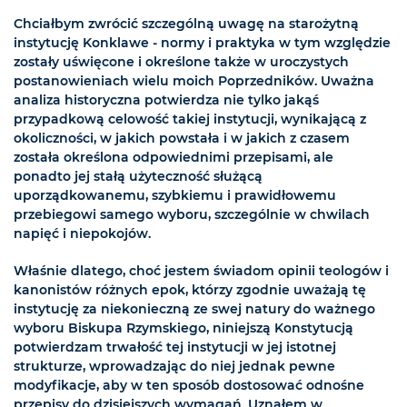
Chciałbym zwrócić szczególną uwagę na starożytną
instytucję Konklawe - normy i praktyka w tym względzie
zostały uświęcone i określone także w uroczystych
postanowieniach wielu moich Poprzedników. Uważna
analiza historyczna potwierdza nie tylko jakąś
przypadkową celowość takiej instytucji, wynikającą z
okoliczności, w jakich powstała i w jakich z czasem
została określona odpowiednimi przepisami, ale
ponadto jej stałą użyteczność służącą
uporządkowanemu, szybkiemu i prawidłowemu
przebiegowi samego wyboru, szczególnie w chwilach
napięć i niepokojów.
Właśnie dlatego, choć jestem świadom opinii teologów i
kanonistów różnych epok, którzy zgodnie uważają tę
instytucję za niekonieczną ze swej natury do ważnego
wyboru Biskupa Rzymskiego, niniejszą Konstytucją
potwierdzam trwałość tej instytucji w jej istotnej
strukturze, wprowadzając do niej jednak pewne
modyfikacje, aby w ten sposób dostosować odnośne
przepisy do dzisiejszych wymagań. Uznałem w