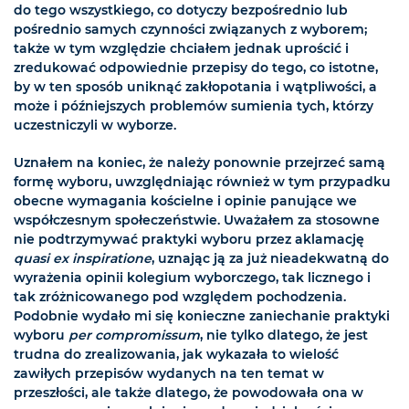
do tego wszystkiego, co dotyczy bezpośrednio lub
pośrednio samych czynności związanych z wyborem;
także w tym względzie chciałem jednak uprościć i
zredukować odpowiednie przepisy do tego, co istotne,
by w ten sposób uniknąć zakłopotania i wątpliwości, a
może i późniejszych problemów sumienia tych, którzy
uczestniczyli w wyborze.
Uznałem na koniec, że należy ponownie przejrzeć samą
formę wyboru, uwzględniając również w tym przypadku
obecne wymagania kościelne i opinie panujące we
współczesnym społeczeństwie. Uważałem za stosowne
nie podtrzymywać praktyki wyboru przez aklamację
quasi ex inspiratione
, uznając ją za już nieadekwatną do
wyrażenia opinii kolegium wyborczego, tak licznego i
tak zróżnicowanego pod względem pochodzenia.
Podobnie wydało mi się konieczne zaniechanie praktyki
wyboru
per compromissum
, nie tylko dlatego, że jest
trudna do zrealizowania, jak wykazała to wielość
zawiłych przepisów wydanych na ten temat w
przeszłości, ale także dlatego, że powodowała ona w