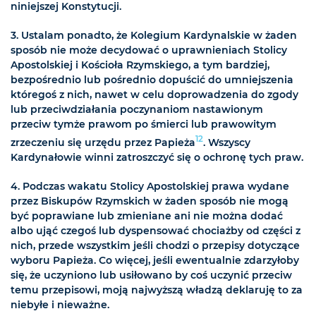
niniejszej Konstytucji.
3. Ustalam ponadto, że Kolegium Kardynalskie w żaden
sposób nie może decydować o uprawnieniach Stolicy
Apostolskiej i Kościoła Rzymskiego, a tym bardziej,
bezpośrednio lub pośrednio dopuścić do umniejszenia
któregoś z nich, nawet w celu doprowadzenia do zgody
lub przeciwdziałania poczynaniom nastawionym
przeciw tymże prawom po śmierci lub prawowitym
12
zrzeczeniu się urzędu przez Papieża
. Wszyscy
Kardynałowie winni zatroszczyć się o ochronę tych praw.
4. Podczas wakatu Stolicy Apostolskiej prawa wydane
przez Biskupów Rzymskich w żaden sposób nie mogą
być poprawiane lub zmieniane ani nie można dodać
albo ująć czegoś lub dyspensować chociażby od części z
nich, przede wszystkim jeśli chodzi o przepisy dotyczące
wyboru Papieża. Co więcej, jeśli ewentualnie zdarzyłoby
się, że uczyniono lub usiłowano by coś uczynić przeciw
temu przepisowi, moją najwyższą władzą deklaruję to za
niebyłe i nieważne.