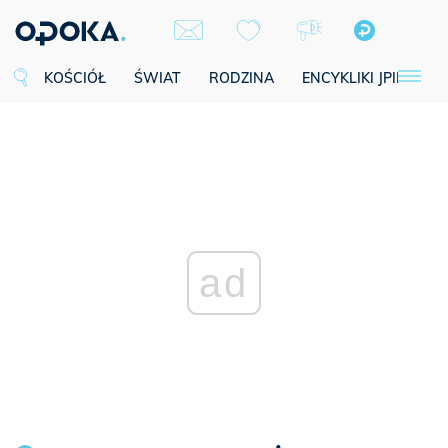
KOŚCIÓŁ
ŚWIAT
RODZINA
ENCYKLIKI JPII
SE
ad