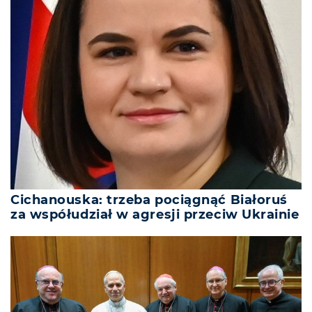
Cichanouska: trzeba pociągnąć Białoruś
za współudział w agresji przeciw Ukrainie