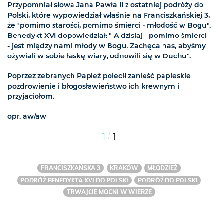
Przypomniał słowa Jana Pawła II z ostatniej podróży do
Polski, które wypowiedział właśnie na Franciszkańskiej 3,
że "pomimo starości, pomimo śmierci - młodość w Bogu".
Benedykt XVI dopowiedział: " A dzisiaj - pomimo śmierci
- jest między nami młody w Bogu. Zachęca nas, abyśmy
ożywiali w sobie łaskę wiary, odnowili się w Duchu".
Poprzez zebranych Papież polecił zanieść papieskie
pozdrowienie i błogosławieństwo ich krewnym i
przyjaciołom.
opr. aw/aw
/
1
1
FRANCISZKAŃSKA 3
KRAKÓW
MŁODZIEŻ
PODRÓŻ BENEDYKTA XVI DO POLSKI
PODRÓŻ DO POLSKI
TRWAJCIE MOCNI W WIERZE