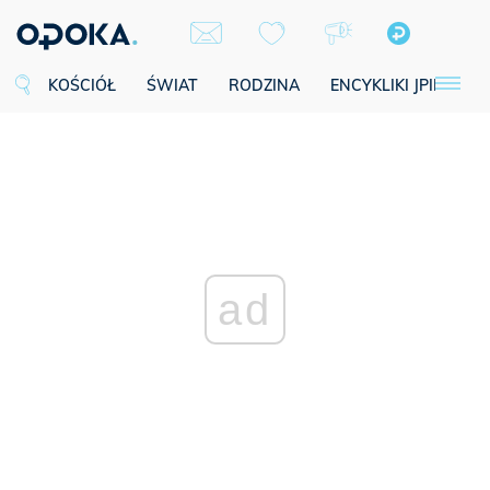
KOŚCIÓŁ
ŚWIAT
RODZINA
ENCYKLIKI JPII
SE
ad