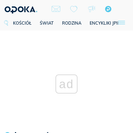
KOŚCIÓŁ
ŚWIAT
RODZINA
ENCYKLIKI JPII
SE
ad