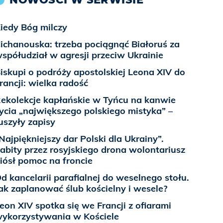
iedy Bóg milczy
ichanouska: trzeba pociągnąć Białoruś za
spółudział w agresji przeciw Ukrainie
iskupi o podróży apostolskiej Leona XIV do
rancji: wielka radość
ekolekcje kapłańskie w Tyńcu na kanwie
ycia „największego polskiego mistyka” –
uszyły zapisy
Najpiękniejszy dar Polski dla Ukrainy”.
abity przez rosyjskiego drona wolontariusz
iósł pomoc na froncie
d kancelarii parafialnej do weselnego stołu.
ak zaplanować ślub kościelny i wesele?
eon XIV spotka się we Francji z ofiarami
ykorzystywania w Kościele