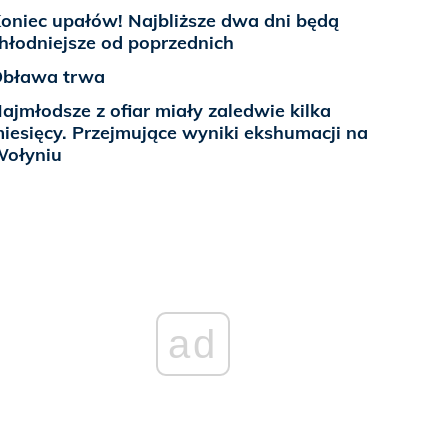
oniec upałów! Najbliższe dwa dni będą
hłodniejsze od poprzednich
bława trwa
ajmłodsze z ofiar miały zaledwie kilka
iesięcy. Przejmujące wyniki ekshumacji na
ołyniu
ad