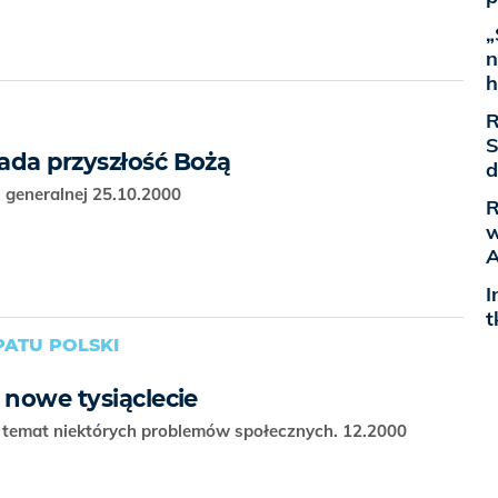
„
n
h
R
S
ada przyszłość Bożą
d
 generalnej 25.10.2000
R
w
A
I
t
ATU POLSKI
 nowe tysiąclecie
 temat niektórych problemów społecznych. 12.2000