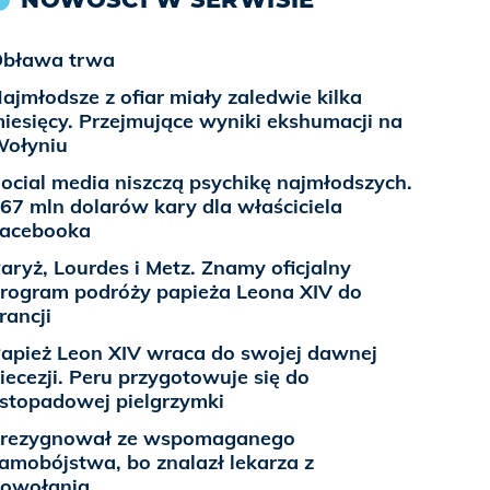
bława trwa
ajmłodsze z ofiar miały zaledwie kilka
iesięcy. Przejmujące wyniki ekshumacji na
ołyniu
ocial media niszczą psychikę najmłodszych.
67 mln dolarów kary dla właściciela
acebooka
aryż, Lourdes i Metz. Znamy oficjalny
rogram podróży papieża Leona XIV do
rancji
apież Leon XIV wraca do swojej dawnej
iecezji. Peru przygotowuje się do
istopadowej pielgrzymki
rezygnował ze wspomaganego
amobójstwa, bo znalazł lekarza z
owołania