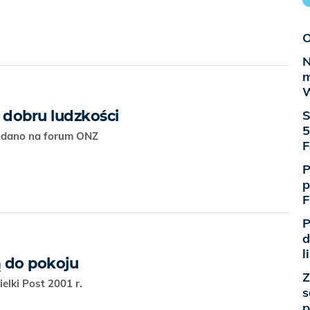
O
N
m
W
 dobru ludzkości
S
5
Sodano na forum ONZ
F
P
p
F
P
d
l
 do pokoju
Z
elki Post 2001 r.
s
p