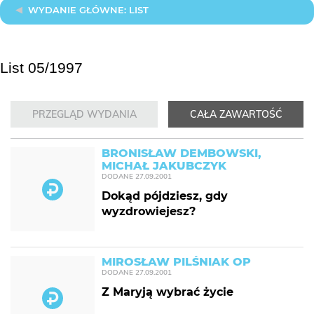
WYDANIE GŁÓWNE: LIST
List 05/1997
PRZEGLĄD WYDANIA
CAŁA ZAWARTOŚĆ
BRONISŁAW DEMBOWSKI,
MICHAŁ JAKUBCZYK
DODANE
27.09.2001
Dokąd pójdziesz, gdy
wyzdrowiejesz?
MIROSŁAW PILŚNIAK OP
DODANE
27.09.2001
Z Maryją wybrać życie