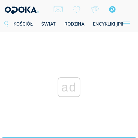
KOŚCIÓŁ
ŚWIAT
RODZINA
ENCYKLIKI JPII
SE
ad