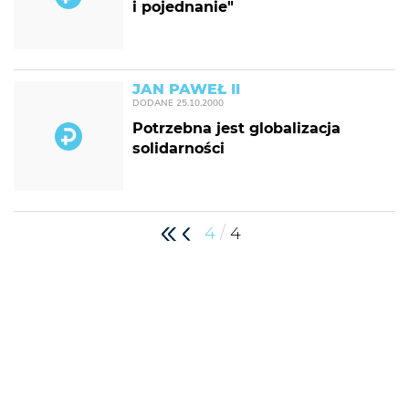
i pojednanie"
JAN PAWEŁ II
DODANE
25.10.2000
Potrzebna jest globalizacja
solidarności
/
4
4