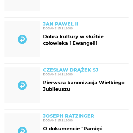
JAN PAWEŁ II
DODANE
15.11.2000
Dobra kultury w służbie
człowieka i Ewangelii
CZESŁAW DRĄŻEK SJ
DODANE
14.11.2000
Pierwsza kanonizacja Wielkiego
Jubileuszu
JOSEPH RATZINGER
DODANE
15.11.2000
O dokumencie "Pamięć