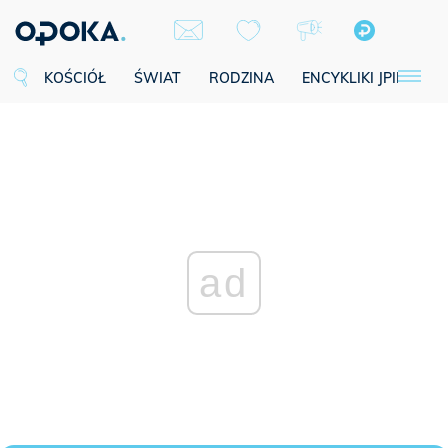
KOŚCIÓŁ
ŚWIAT
RODZINA
ENCYKLIKI JPII
SE
ad