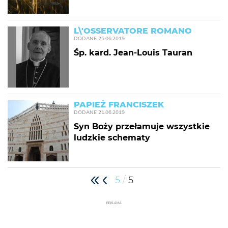
L\'OSSERVATORE ROMANO
DODANE
25.06.2019
Śp. kard. Jean-Louis Tauran
PAPIEŻ FRANCISZEK
DODANE
21.06.2019
Syn Boży przełamuje wszystkie
ludzkie schematy
/
5
5
REKLAMA