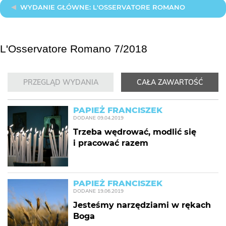
WYDANIE GŁÓWNE: L'OSSERVATORE ROMANO
L'Osservatore Romano 7/2018
PRZEGLĄD WYDANIA
CAŁA ZAWARTOŚĆ
PAPIEŻ FRANCISZEK
DODANE
09.04.2019
Trzeba wędrować, modlić się
i pracować razem
PAPIEŻ FRANCISZEK
DODANE
19.06.2019
Jesteśmy narzędziami w rękach
Boga