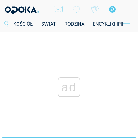
KOŚCIÓŁ
ŚWIAT
RODZINA
ENCYKLIKI JPII
SE
ad