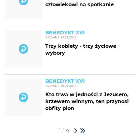
człowiekowi na spotkanie
BENEDYKT XVI
DODANE
10.01.2013
Trzy kobiety - trzy życiowe
wybory
BENEDYKT XVI
DODANE
15.01.2013
Kto trwa w jedności z Jezusem,
krzewem winnym, ten przynosi
obfity plon
/
1
4