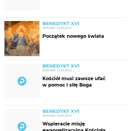
BENEDYKT XVI
DODANE
11.01.2013
Początek nowego świata
BENEDYKT XVI
DODANE
11.01.2013
Kościół musi zawsze ufać
w pomoc i siłę Boga
BENEDYKT XVI
DODANE
10.01.2013
Wspieracie misję
ewangelizacyjną Kościoła