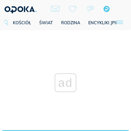
KOŚCIÓŁ
ŚWIAT
RODZINA
ENCYKLIKI JPII
SE
ad