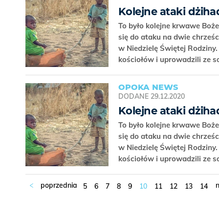
Kolejne ataki dżiha
To było kolejne krwawe Boże
się do ataku na dwie chrześci
w Niedzielę Świętej Rodziny.
kościołów i uprowadzili ze s
OPOKA NEWS
DODANE
29.12.2020
Kolejne ataki dżiha
To było kolejne krwawe Boże
się do ataku na dwie chrześci
w Niedzielę Świętej Rodziny.
kościołów i uprowadzili ze s
5
6
7
8
9
10
11
12
13
14