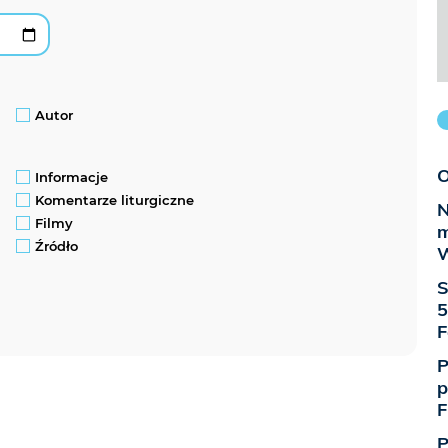
Autor
O
Informacje
Komentarze liturgiczne
N
Filmy
m
Źródło
W
S
5
F
P
p
F
P