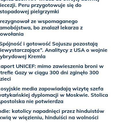
iecezji. Peru przygotowuje się do
istopadowej pielgrzymki
rezygnował ze wspomaganego
amobójstwa, bo znalazł lekarza z
owołania
Spójność i gotowość Sojuszu pozostają
iewystarczające”. Analitycy z USA o wojnie
ybrydowej Kremla
aport UNICEF: mimo zawieszenia broni w
trefie Gazy w ciągu 300 dni zginęło 300
zieci
osyjskie media zapowiadają wizytę szefa
atykańskiej dyplomacji w Moskwie. Stolica
postolska nie potwierdza
ndie: katolicy napadnięci przez hinduistów
kwią w więzieniu, hinduiści na wolności