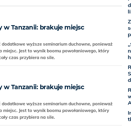
d
l
Z
w Tanzanii: brakuje miejsc
s
p
„
ć dodatkowe wyższe seminarium duchowne, ponieważ
n
 miejsc. Jest to wynik boomu powołaniowego, który
h
cały czas przybiera na sile.
R
S
d
w Tanzanii: brakuje miejsc
R
w
A
ć dodatkowe wyższe seminarium duchowne, ponieważ
 miejsc. Jest to wynik boomu powołaniowego, który
I
cały czas przybiera na sile.
t