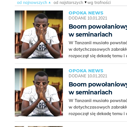
od najnowszych
od najstarszych
wg trafności
OPOKA NEWS
DODANE
10.01.2021
Boom powołaniowy 
w seminariach
W Tanzanii musiało powsta
w dotychczasowych zabrakło
rozpoczął się dekadę temu i 
OPOKA NEWS
DODANE
10.01.2021
Boom powołaniowy 
w seminariach
W Tanzanii musiało powsta
w dotychczasowych zabrakło
rozpoczął się dekadę temu i 