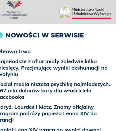
NOWOŚCI W SERWISIE
bława trwa
ajmłodsze z ofiar miały zaledwie kilka
iesięcy. Przejmujące wyniki ekshumacji na
ołyniu
ocial media niszczą psychikę najmłodszych.
67 mln dolarów kary dla właściciela
acebooka
aryż, Lourdes i Metz. Znamy oficjalny
rogram podróży papieża Leona XIV do
rancji
apież Leon XIV wraca do swojej dawnej