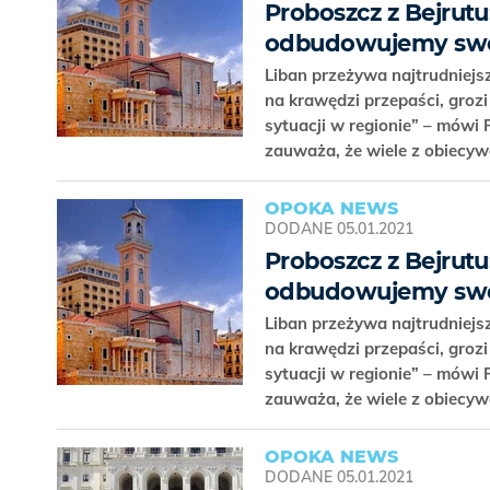
Proboszcz z Bejrutu
odbudowujemy swo
Liban przeżywa najtrudniej
na krawędzi przepaści, grozi
sytuacji w regionie” – mówi
zauważa, że wiele z obiecyw
OPOKA NEWS
DODANE
05.01.2021
Proboszcz z Bejrutu
odbudowujemy swo
Liban przeżywa najtrudniej
na krawędzi przepaści, grozi
sytuacji w regionie” – mówi
zauważa, że wiele z obiecyw
OPOKA NEWS
DODANE
05.01.2021