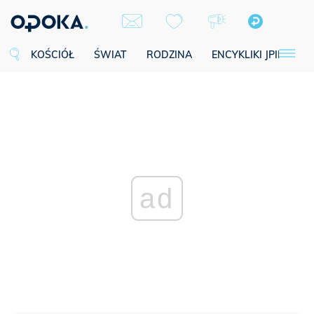
KOŚCIÓŁ
ŚWIAT
RODZINA
ENCYKLIKI JPII
SE
ad