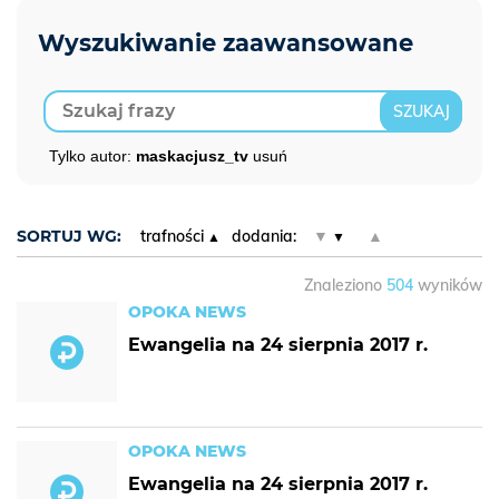
Tylko autor:
maskacjusz_tv
usuń
SORTUJ WG:
trafności
dodania:
▼
▲
Znaleziono
504
wyników
OPOKA NEWS
Ewangelia na 24 sierpnia 2017 r.
OPOKA NEWS
Ewangelia na 24 sierpnia 2017 r.