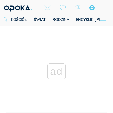
KOŚCIÓŁ
ŚWIAT
RODZINA
ENCYKLIKI JPII
SE
ad