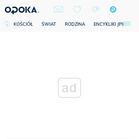
KOŚCIÓŁ
ŚWIAT
RODZINA
ENCYKLIKI JPII
SE
ad