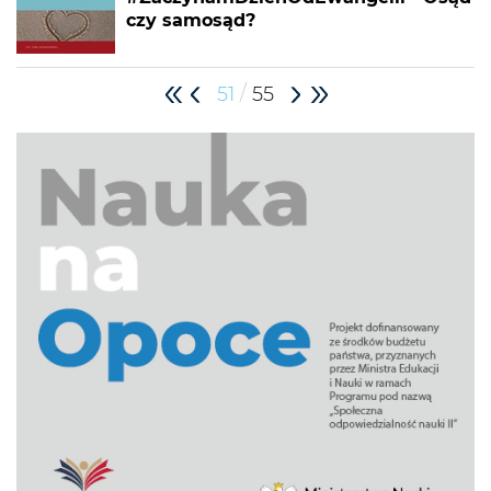
czy samosąd?
/
51
55