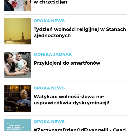
w chrześcijan
OPOKA NEWS
Tydzień wolności religijnej w Stanach
Zjednoczonych
MONIKA JADNAK
Przyklejeni do smartfonów
OPOKA NEWS
Watykan: wolność słowa nie
usprawiedliwia dyskryminacji!
OPOKA NEWS
#ZaczynamDzienOdEwangelii - Osąd