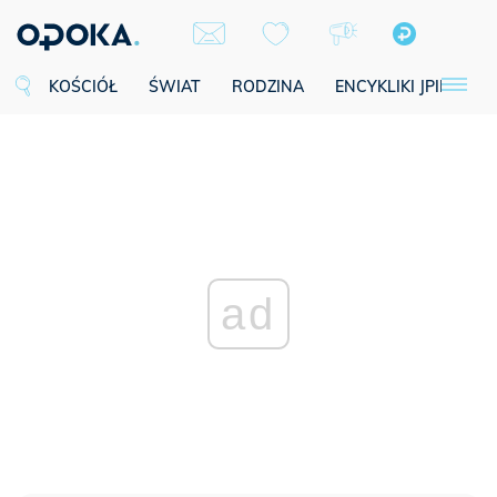
KOŚCIÓŁ
ŚWIAT
RODZINA
ENCYKLIKI JPII
SE
ad