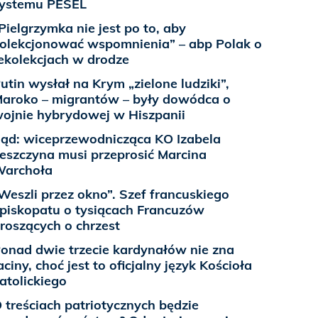
ystemu PESEL
Pielgrzymka nie jest po to, aby
olekcjonować wspomnienia” – abp Polak o
ekolekcjach w drodze
utin wysłał na Krym „zielone ludziki”,
aroko – migrantów – były dowódca o
ojnie hybrydowej w Hiszpanii
ąd: wiceprzewodnicząca KO Izabela
eszczyna musi przeprosić Marcina
archoła
Weszli przez okno”. Szef francuskiego
piskopatu o tysiącach Francuzów
roszących o chrzest
onad dwie trzecie kardynałów nie zna
aciny, choć jest to oficjalny język Kościoła
atolickiego
 treściach patriotycznych będzie