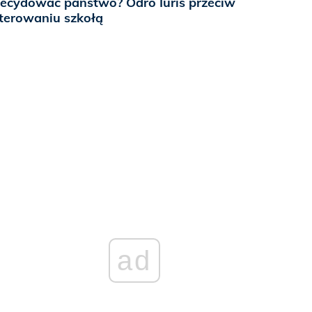
ecydować państwo? Odro Iuris przeciw
terowaniu szkołą
ad