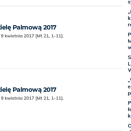
s
„
k
r
ielę Palmową 2017
P
 9 kwietnia 2017 [Mt 21, 1-11].
M
w
S
L
W
„
e
ielę Palmową 2017
p
 9 kwietnia 2017 [Mt 21, 1-11].
P
ł
k
O