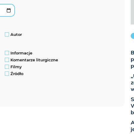
Autor
B
Informacje
p
Komentarze liturgiczne
p
Filmy
Źródło
„
z
w
S
W
b
A
j