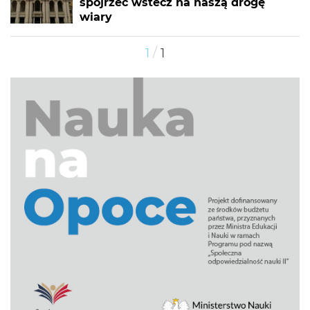
spojrzeć wstecz na naszą drogę
wiary
/
1
1