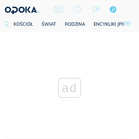
KOŚCIÓŁ
ŚWIAT
RODZINA
ENCYKLIKI JPII
SE
ad