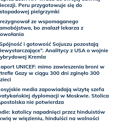
iecezji. Peru przygotowuje się do
istopadowej pielgrzymki
rezygnował ze wspomaganego
amobójstwa, bo znalazł lekarza z
owołania
Spójność i gotowość Sojuszu pozostają
iewystarczające”. Analitycy z USA o wojnie
ybrydowej Kremla
aport UNICEF: mimo zawieszenia broni w
trefie Gazy w ciągu 300 dni zginęło 300
zieci
osyjskie media zapowiadają wizytę szefa
atykańskiej dyplomacji w Moskwie. Stolica
postolska nie potwierdza
ndie: katolicy napadnięci przez hinduistów
kwią w więzieniu, hinduiści na wolności