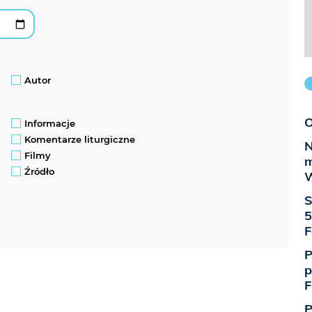
Autor
O
Informacje
Komentarze liturgiczne
N
Filmy
m
Źródło
W
S
5
F
P
p
F
P