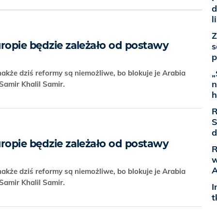
d
l
Z
uropie będzie zależało od postawy
s
p
„
nakże dziś reformy są niemożliwe, bo blokuje je Arabia
n
Samir Khalil Samir.
h
R
S
d
uropie będzie zależało od postawy
R
w
A
nakże dziś reformy są niemożliwe, bo blokuje je Arabia
Samir Khalil Samir.
I
t