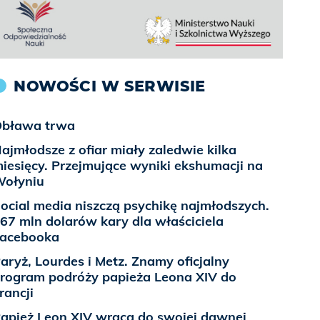
NOWOŚCI W SERWISIE
bława trwa
ajmłodsze z ofiar miały zaledwie kilka
iesięcy. Przejmujące wyniki ekshumacji na
ołyniu
ocial media niszczą psychikę najmłodszych.
67 mln dolarów kary dla właściciela
acebooka
aryż, Lourdes i Metz. Znamy oficjalny
rogram podróży papieża Leona XIV do
rancji
apież Leon XIV wraca do swojej dawnej