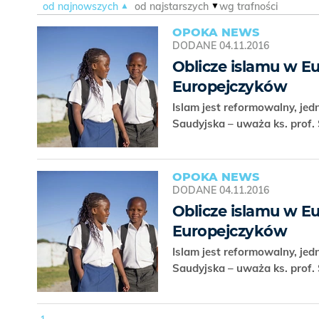
od najnowszych
od najstarszych
wg trafności
OPOKA NEWS
DODANE
04.11.2016
Oblicze islamu w E
Europejczyków
Islam jest reformowalny, jed
Saudyjska – uważa ks. prof. 
OPOKA NEWS
DODANE
04.11.2016
Oblicze islamu w E
Europejczyków
Islam jest reformowalny, jed
Saudyjska – uważa ks. prof. 