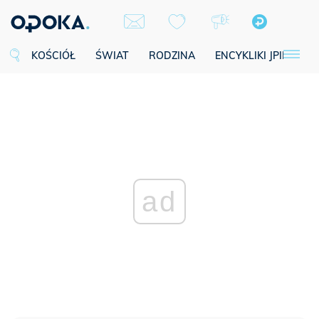
KOŚCIÓŁ
ŚWIAT
RODZINA
ENCYKLIKI JPII
SE
ad