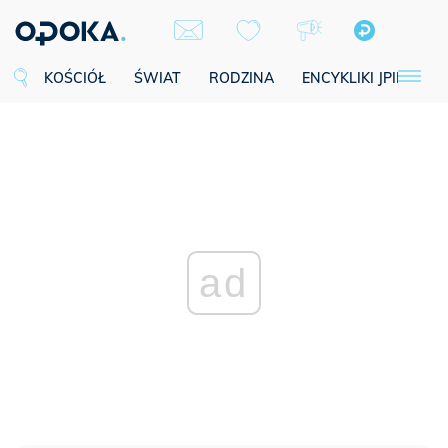
KOŚCIÓŁ
ŚWIAT
RODZINA
ENCYKLIKI JPII
SE
ad