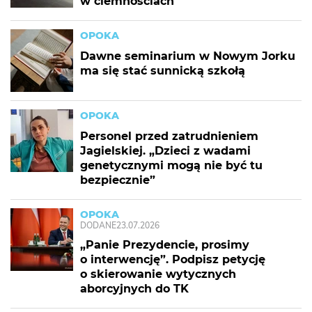
w ciemnościach
OPOKA
Dawne seminarium w Nowym Jorku
ma się stać sunnicką szkołą
OPOKA
Personel przed zatrudnieniem
Jagielskiej. „Dzieci z wadami
genetycznymi mogą nie być tu
bezpiecznie”
OPOKA
DODANE
23.07.2026
„Panie Prezydencie, prosimy
o interwencję”. Podpisz petycję
o skierowanie wytycznych
aborcyjnych do TK