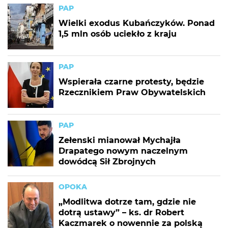
PAP
Wielki exodus Kubańczyków. Ponad
1,5 mln osób uciekło z kraju
PAP
Wspierała czarne protesty, będzie
Rzecznikiem Praw Obywatelskich
PAP
Zełenski mianował Mychajła
Drapatego nowym naczelnym
dowódcą Sił Zbrojnych
OPOKA
„Modlitwa dotrze tam, gdzie nie
dotrą ustawy” – ks. dr Robert
Kaczmarek o nowennie za polską