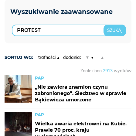
SORTUJ WG:
trafności
dodania:
▼
▲
Znaleziono
2913
wyników
PAP
„Nie zawiera znamion czynu
zabronionego”. Śledztwo w sprawie
Bąkiewicza umorzone
PAP
Wielka awaria elektrowni na Kubie.
Prawie 70 proc. kraju