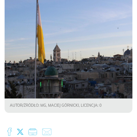
AUTOR/ŹRÓDŁO: MG, MACIEJ GÓRNICKI, LICENCJA: 0