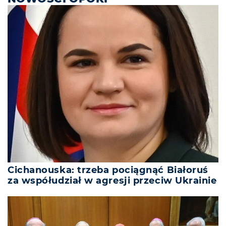
Cichanouska: trzeba pociągnąć Białoruś
za współudział w agresji przeciw Ukrainie