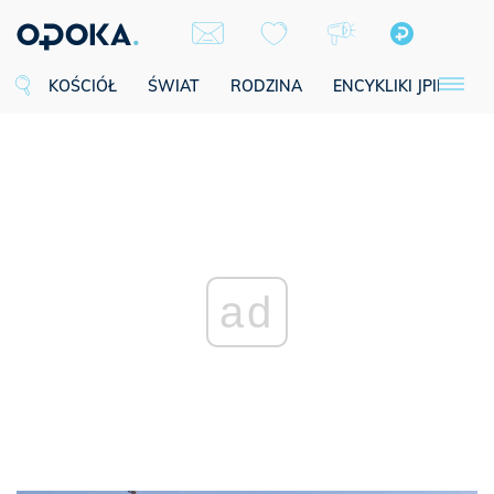
KOŚCIÓŁ
ŚWIAT
RODZINA
ENCYKLIKI JPII
SE
ad