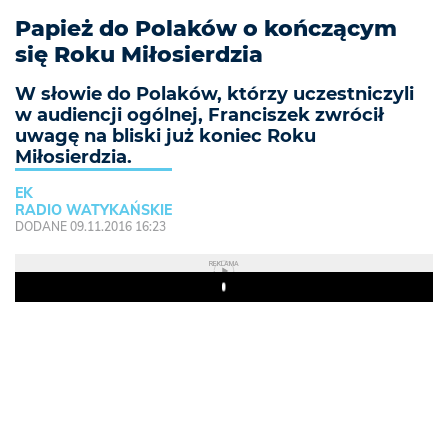
Papież do Polaków o kończącym
się Roku Miłosierdzia
W słowie do Polaków, którzy uczestniczyli
w audiencji ogólnej, Franciszek zwrócił
uwagę na bliski już koniec Roku
Miłosierdzia.
EK
RADIO WATYKAŃSKIE
DODANE 09.11.2016 16:23
REKLAMA
Play