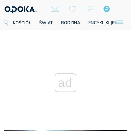
KOŚCIÓŁ
ŚWIAT
RODZINA
ENCYKLIKI JPII
SE
ad