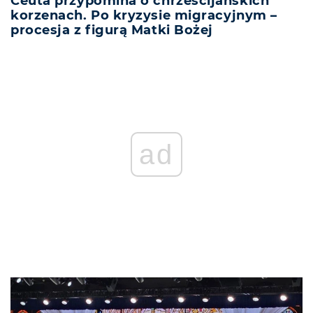
Ceuta przypomina o chrześcijańskich
korzenach. Po kryzysie migracyjnym –
procesja z figurą Matki Bożej
ad