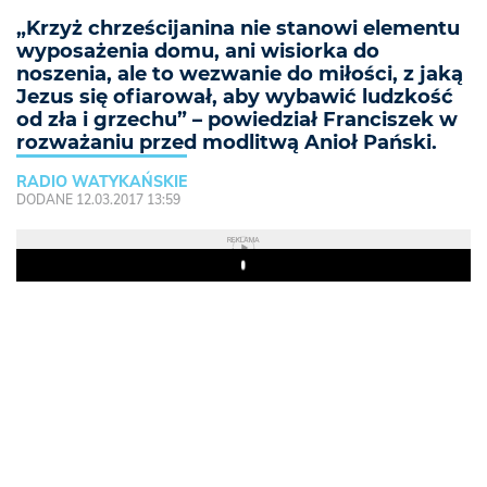
„Krzyż chrześcijanina nie stanowi elementu
wyposażenia domu, ani wisiorka do
noszenia, ale to wezwanie do miłości, z jaką
Jezus się ofiarował, aby wybawić ludzkość
od zła i grzechu” – powiedział Franciszek w
rozważaniu przed modlitwą Anioł Pański.
RADIO WATYKAŃSKIE
DODANE 12.03.2017 13:59
REKLAMA
Play