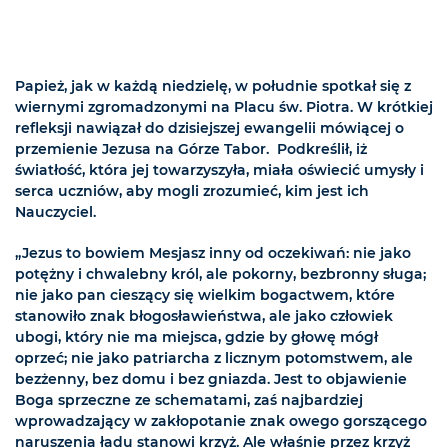
Papież, jak w każdą niedzielę, w południe spotkał się z
wiernymi zgromadzonymi na Placu św. Piotra. W krótkiej
refleksji nawiązał do dzisiejszej ewangelii mówiącej o
przemienie Jezusa na Górze Tabor. Podkreślił, iż
światłość, która jej towarzyszyła, miała oświecić umysły i
serca uczniów, aby mogli zrozumieć, kim jest ich
Nauczyciel.
„Jezus to bowiem Mesjasz inny od oczekiwań: nie jako
potężny i chwalebny król, ale pokorny, bezbronny sługa;
nie jako pan cieszący się wielkim bogactwem, które
stanowiło znak błogosławieństwa, ale jako człowiek
ubogi, który nie ma miejsca, gdzie by głowę mógł
oprzeć; nie jako patriarcha z licznym potomstwem, ale
bezżenny, bez domu i bez gniazda. Jest to objawienie
Boga sprzeczne ze schematami, zaś najbardziej
wprowadzający w zakłopotanie znak owego gorszącego
naruszenia ładu stanowi krzyż. Ale właśnie przez krzyż