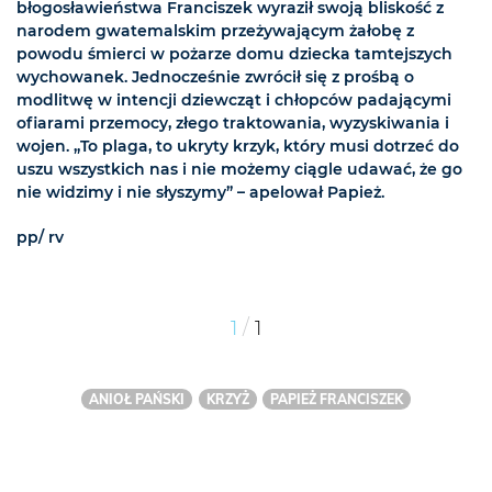
błogosławieństwa Franciszek wyraził swoją bliskość z
narodem gwatemalskim przeżywającym żałobę z
powodu śmierci w pożarze domu dziecka tamtejszych
wychowanek. Jednocześnie zwrócił się z prośbą o
modlitwę w intencji dziewcząt i chłopców padającymi
ofiarami przemocy, złego traktowania, wyzyskiwania i
wojen. „To plaga, to ukryty krzyk, który musi dotrzeć do
uszu wszystkich nas i nie możemy ciągle udawać, że go
nie widzimy i nie słyszymy” – apelował Papież.
pp/ rv
/
1
1
ANIOŁ PAŃSKI
KRZYŻ
PAPIEŻ FRANCISZEK