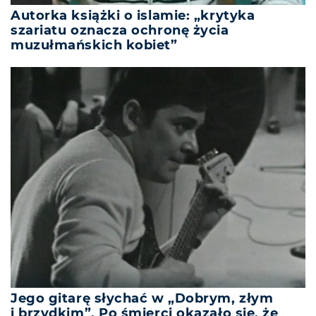
Autorka książki o islamie: „krytyka
szariatu oznacza ochronę życia
muzułmańskich kobiet”
Jego gitarę słychać w „Dobrym, złym
i brzydkim”. Po śmierci okazało się, że