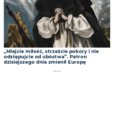
„Miejcie miłość, strzeżcie pokory i nie
odstępujcie od ubóstwa”. Patron
dzisiejszego dnia zmienił Europę
REKLAMA