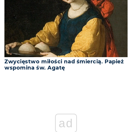
Zwycięstwo miłości nad śmiercią. Papież
wspomina św. Agatę
ad