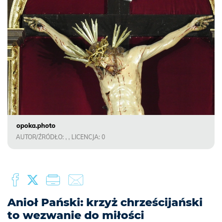
opoka.photo
AUTOR/ŹRÓDŁO: , , LICENCJA: 0
Anioł Pański: krzyż chrześcijański
to wezwanie do miłości