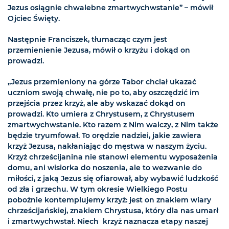
Jezus osiągnie chwalebne zmartwychwstanie” – mówił
Ojciec Święty.
Następnie Franciszek, tłumacząc czym jest
przemienienie Jezusa, mówił o krzyżu i dokąd on
prowadzi.
„Jezus przemieniony na górze Tabor chciał ukazać
uczniom swoją chwałę, nie po to, aby oszczędzić im
przejścia przez krzyż, ale aby wskazać dokąd on
prowadzi. Kto umiera z Chrystusem, z Chrystusem
zmartwychwstanie. Kto razem z Nim walczy, z Nim także
będzie tryumfował. To orędzie nadziei, jakie zawiera
krzyż Jezusa, nakłaniając do męstwa w naszym życiu.
Krzyż chrześcijanina nie stanowi elementu wyposażenia
domu, ani wisiorka do noszenia, ale to wezwanie do
miłości, z jaką Jezus się ofiarował, aby wybawić ludzkość
od zła i grzechu. W tym okresie Wielkiego Postu
pobożnie kontemplujemy krzyż: jest on znakiem wiary
chrześcijańskiej, znakiem Chrystusa, który dla nas umarł
i zmartwychwstał. Niech krzyż naznacza etapy naszej