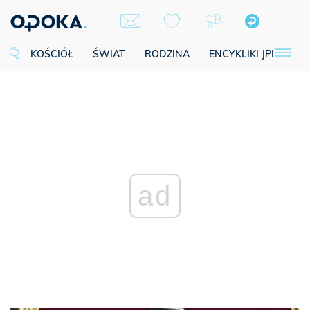
KOŚCIÓŁ
ŚWIAT
RODZINA
ENCYKLIKI JPII
SE
ad