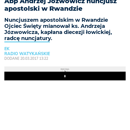
Abp Andrzej Józwowicz nuncjusz
apostolski w Rwandzie
Nuncjuszem apostolskim w Rwandzie
Ojciec Święty mianował ks. Andrzeja
Józwowicza, kapłana diecezji łowickiej,
radcę nuncjatury.
EK
RADIO WATYKAŃSKIE
DODANE 20.03.2017 13:22
REKLAMA
Play