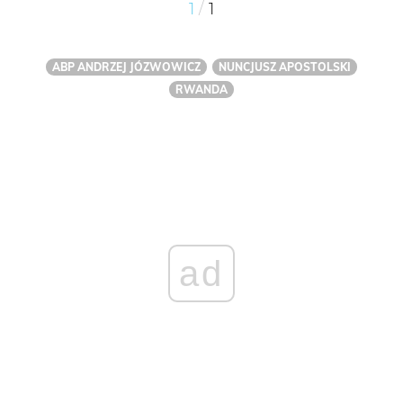
/
1
1
ABP ANDRZEJ JÓZWOWICZ
NUNCJUSZ APOSTOLSKI
RWANDA
ad