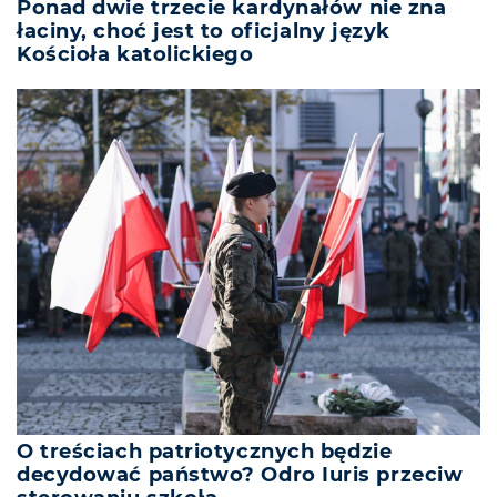
Ponad dwie trzecie kardynałów nie zna
łaciny, choć jest to oficjalny język
Kościoła katolickiego
O treściach patriotycznych będzie
decydować państwo? Odro Iuris przeciw