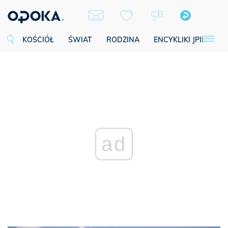
KOŚCIÓŁ
ŚWIAT
RODZINA
ENCYKLIKI JPII
SE
ad