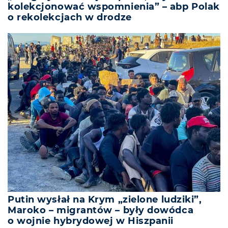
kolekcjonować wspomnienia” – abp Polak
o rekolekcjach w drodze
Putin wysłał na Krym „zielone ludziki”,
Maroko – migrantów – były dowódca
o wojnie hybrydowej w Hiszpanii