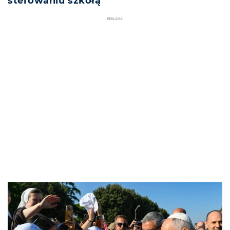
sterowaniu szkołą
REKLAMA