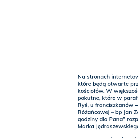
Na stronach internetow
które będą otwarte prz
kościołów. W większoś
pokutne, które w paraf
Ryś, u franciszkanów 
Różańcowej – bp Jan Za
godziny dla Pana” roz
Marka Jędraszewskieg