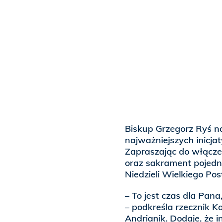
Biskup Grzegorz Ryś n
najważniejszych inicja
Zapraszając do włączen
oraz sakrament pojedn
Niedzieli Wielkiego Post
– To jest czas dla Pana
– podkreśla rzecznik Ko
Andrianik. Dodaje, że i