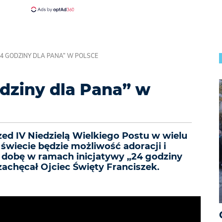
24 GODZINY DLA PANA” W POLSCE
odziny dla Pana” w
zed IV Niedzielą Wielkiego Postu w wielu
świecie będzie możliwość adoracji i
ą dobę w ramach inicjatywy „24 godziny
 zachęcał Ojciec Święty Franciszek.