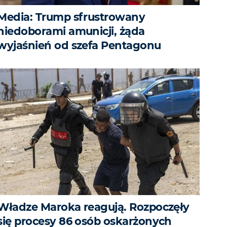
Media: Trump sfrustrowany
niedoborami amunicji, żąda
wyjaśnień od szefa Pentagonu
Władze Maroka reagują. Rozpoczęły
się procesy 86 osób oskarżonych