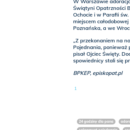
W Warszawie adoracja 
Świątyni Opatrzności B
Ochocie i w Parafii ś
miejscem całodobowej 
Poznańska, a we Wrocła
„Z przekonaniem na n
Pojednania, ponieważ 
pisał Ojciec Święty. D
spowiednicy stali się 
BPKEP, episkopat.pl
1
24 godziny dla pana
ador
sakrament pojednania
sp