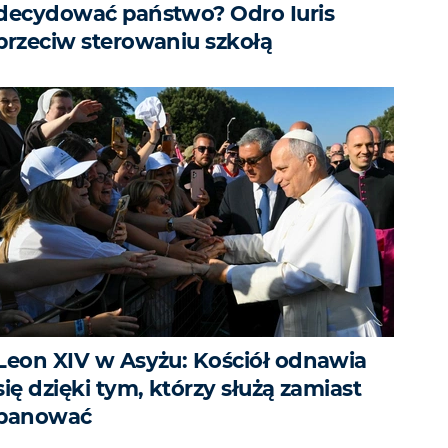
decydować państwo? Odro Iuris
przeciw sterowaniu szkołą
Leon XIV w Asyżu: Kościół odnawia
się dzięki tym, którzy służą zamiast
panować