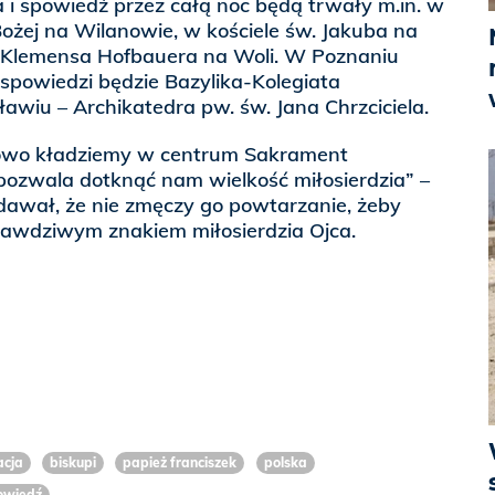
i spowiedź przez całą noc będą trwały m.in. w
ożej na Wilanowie, w kościele św. Jakuba na
w. Klemensa Hofbauera na Woli. W Poznaniu
spowiedzi będzie Bazylika-Kolegiata
wiu – Archikatedra pw. św. Jana Chrzciciela.
owo kładziemy w centrum Sakrament
pozwala dotknąć nam wielkość miłosierdzia” –
odawał, że nie zmęczy go powtarzanie, żeby
prawdziwym znakiem miłosierdzia Ojca.
acja
biskupi
papież franciszek
polska
owiedź