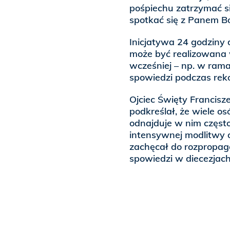
pośpiechu zatrzymać si
spotkać się z Panem B
Inicjatywa 24 godziny 
może być realizowana 
wcześniej – np. w ram
spowiedzi podczas rekol
Ojciec Święty Francisze
podkreślał, że wiele o
odnajduje w nim częst
intensywnej modlitwy 
zachęcał do rozpropago
spowiedzi w diecezjach