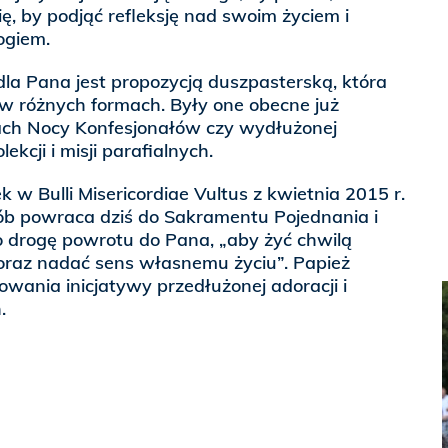
ę, by podjąć refleksję nad swoim życiem i
ogiem.
dla Pana jest propozycją duszpasterską, która
w różnych formach. Były one obecne już
ach Nocy Konfesjonałów czy wydłużonej
ekcji i misji parafialnych.
k w Bulli Misericordiae Vultus z kwietnia 2015 r.
sób powraca dziś do Sakramentu Pojednania i
o drogę powrotu do Pana, „aby żyć chwilą
oraz nadać sens własnemu życiu”. Papież
wania inicjatywy przedłużonej adoracji i
.