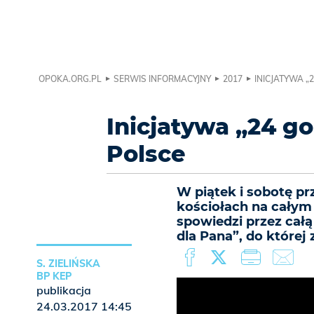
OPOKA.ORG.PL
SERWIS INFORMACYJNY
2017
INICJATYWA „
Inicjatywa „24 g
Polsce
W piątek i sobotę pr
kościołach na całym 
spowiedzi przez cał
dla Pana”, do której
S. ZIELIŃSKA
BP KEP
publikacja
24.03.2017 14:45