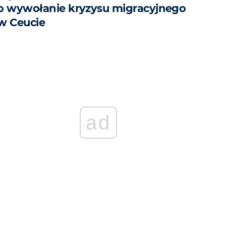
o wywołanie kryzysu migracyjnego
w Ceucie
ad