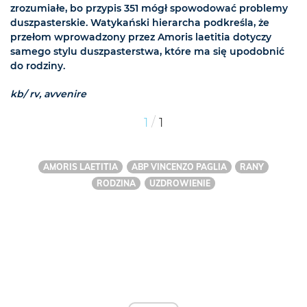
zrozumiałe, bo przypis 351 mógł spowodować problemy
duszpasterskie. Watykański hierarcha podkreśla, że
przełom wprowadzony przez Amoris laetitia dotyczy
samego stylu duszpasterstwa, które ma się upodobnić
do rodziny.
kb/ rv, avvenire
/
1
1
AMORIS LAETITIA
ABP VINCENZO PAGLIA
RANY
RODZINA
UZDROWIENIE