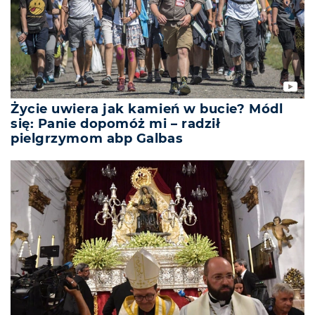
Życie uwiera jak kamień w bucie? Módl
się: Panie dopomóż mi – radził
pielgrzymom abp Galbas