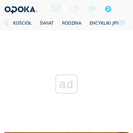
KOŚCIÓŁ
ŚWIAT
RODZINA
ENCYKLIKI JPII
SE
ad