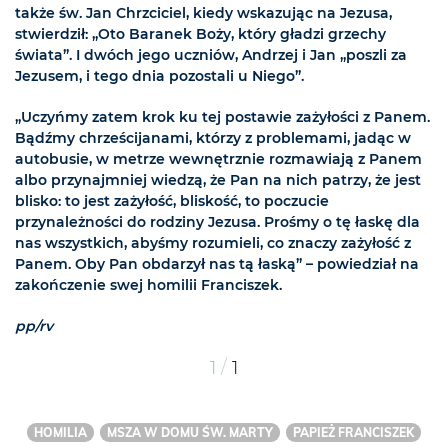
także św. Jan Chrzciciel, kiedy wskazując na Jezusa,
stwierdził: „Oto Baranek Boży, który gładzi grzechy
świata”. I dwóch jego uczniów, Andrzej i Jan „poszli za
Jezusem, i tego dnia pozostali u Niego”.
„Uczyńmy zatem krok ku tej postawie zażyłości z Panem.
Bądźmy chrześcijanami, którzy z problemami, jadąc w
autobusie, w metrze wewnętrznie rozmawiają z Panem
albo przynajmniej wiedzą, że Pan na nich patrzy, że jest
blisko: to jest zażyłość, bliskość, to poczucie
przynależności do rodziny Jezusa. Prośmy o tę łaskę dla
nas wszystkich, abyśmy rozumieli, co znaczy zażyłość z
Panem. Oby Pan obdarzył nas tą łaską” – powiedział na
zakończenie swej homilii Franciszek.
pp/rv
/
1
1
HOMILIA
MSZA W DOMU ŚW. MARTY
PAPIEŻ FRANCISZEK