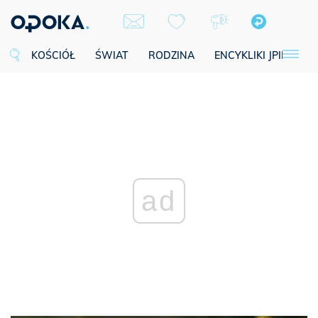
KOŚCIÓŁ
ŚWIAT
RODZINA
ENCYKLIKI JPII
SE
ad