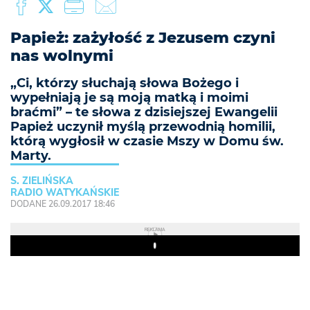
Papież: zażyłość z Jezusem czyni
nas wolnymi
„Ci, którzy słuchają słowa Bożego i
wypełniają je są moją matką i moimi
braćmi” – te słowa z dzisiejszej Ewangelii
Papież uczynił myślą przewodnią homilii,
którą wygłosił w czasie Mszy w Domu św.
Marty.
S. ZIELIŃSKA
RADIO WATYKAŃSKIE
DODANE 26.09.2017 18:46
REKLAMA
Play