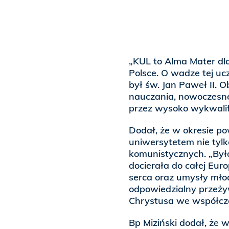
„KUL to Alma Mater dl
Polsce. O wadze tej uc
był św. Jan Paweł II. 
nauczania, nowoczesne
przez wysoko wykwali
Dodał, że w okresie p
uniwersytetem nie tyl
komunistycznych. „Było 
docierała do całej Euro
serca oraz umysły młod
odpowiedzialny przeży
Chrystusa we współcze
Bp Miziński dodał, że 