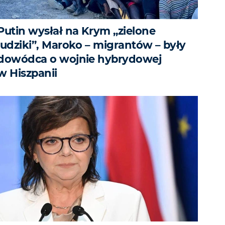
Putin wysłał na Krym „zielone
ludziki”, Maroko – migrantów – były
dowódca o wojnie hybrydowej
w Hiszpanii