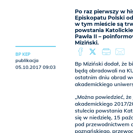
Po raz pierwszy w hi
Episkopatu Polski o
w tym mieście są trw
powstania Katolicki
Pawła II – poinformo
Miziński.
BP KEP
publikacja
Bp Miziński dodał, że b
05.10.2017 09:03
będą obradowali na KU
ostatnim dniu obrad we
akademickiego uniwers
„Można powiedzieć, że 
akademickiego 2017/2
stulecia powstania Kat
się w niedzielę, 15 paź
pod przewodnictwem ab
poznańskiego, przewodn