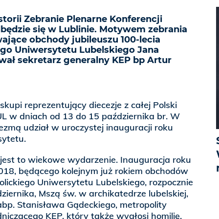
storii Zebranie Plenarne Konferencji
dbędzie się w Lublinie. Motywem zebrania
ające obchody jubileuszu 100-lecia
ego Uniwersytetu Lubelskiego Jana
wał sekretarz generalny KEP bp Artur
iskupi reprezentujący diecezje z całej Polski
L w dniach od 13 do 15 października br. W
zmą udział w uroczystej inauguracji roku
ytetu.
jest to wiekowe wydarzenie. Inauguracja roku
018, będącego kolejnym już rokiem obchodów
olickiego Uniwersytetu Lubelskiego, rozpocznie
dziernika, Mszą św. w archikatedrze lubelskiej,
p. Stanisława Gądeckiego, metropolity
iczącego KEP, który także wygłosi homilię.