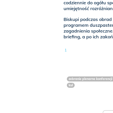
codziennie do ogółu s
umiejętność rozróżnian
Biskupi podczas obrad 
programem duszpasters
zagadnienia społeczne.
briefing, a po ich zak
1
zebranie plenarne konferencji
kul