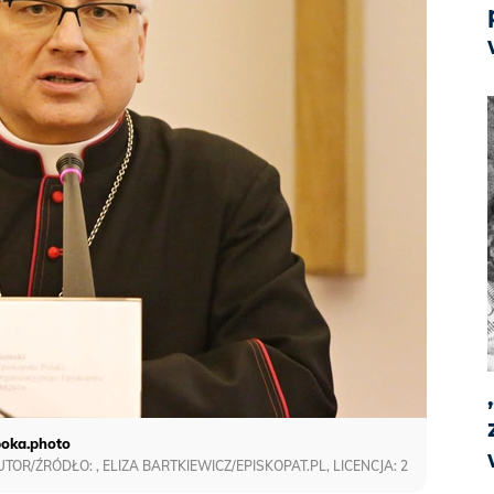
oka.photo
UTOR/ŹRÓDŁO: , ELIZA BARTKIEWICZ/EPISKOPAT.PL, LICENCJA: 2