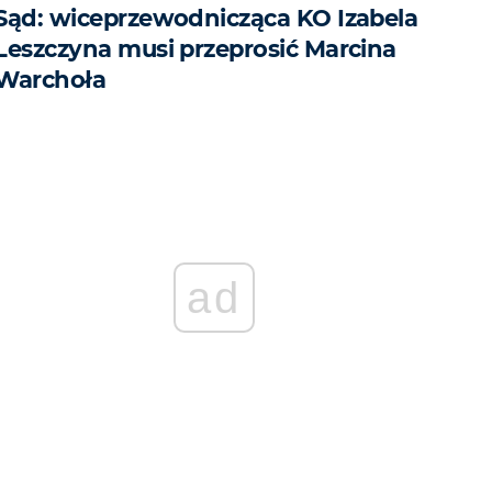
Sąd: wiceprzewodnicząca KO Izabela
Leszczyna musi przeprosić Marcina
Warchoła
ad