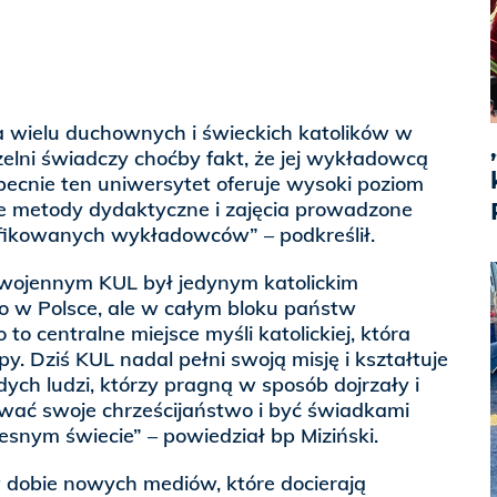
a wielu duchownych i świeckich katolików w
zelni świadczy choćby fakt, że jej wykładowcą
Obecnie ten uniwersytet oferuje wysoki poziom
 metody dydaktyczne i zajęcia prowadzone
fikowanych wykładowców” – podkreślił.
owojennym KUL był jedynym katolickim
ko w Polsce, ale w całym bloku państw
to centralne miejsce myśli katolickiej, która
py. Dziś KUL nadal pełni swoją misję i kształtuje
ych ludzi, którzy pragną w sposób dojrzały i
wać swoje chrześcijaństwo i być świadkami
snym świecie” – powiedział bp Miziński.
w dobie nowych mediów, które docierają