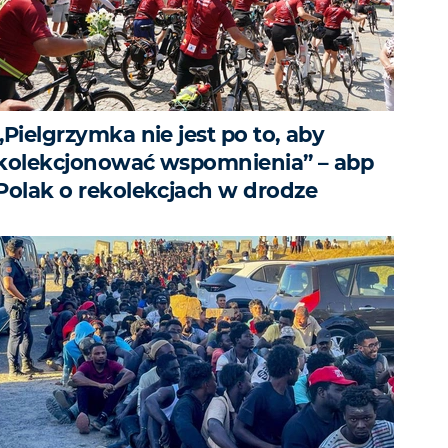
„Pielgrzymka nie jest po to, aby
kolekcjonować wspomnienia” – abp
Polak o rekolekcjach w drodze