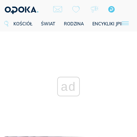
KOŚCIÓŁ
ŚWIAT
RODZINA
ENCYKLIKI JPII
SE
ad