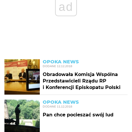
ad
OPOKA NEWS
DODANE
12.12.2018
Obradowała Komisja Wspólna
Przedstawicieli Rządu RP
i Konferencji Episkopatu Polski
OPOKA NEWS
DODANE
11.12.2018
Pan chce pocieszać swój lud