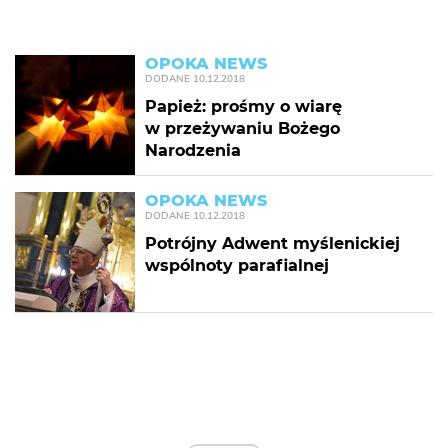
OPOKA NEWS
DODANE
10.12.2018
Papież: prośmy o wiarę
w przeżywaniu Bożego
Narodzenia
OPOKA NEWS
DODANE
10.12.2018
Potrójny Adwent myślenickiej
wspólnoty parafialnej