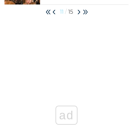
/
11
15
ad