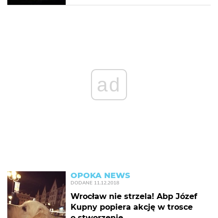
ad
OPOKA NEWS
DODANE
11.12.2018
Wrocław nie strzela! Abp Józef
Kupny popiera akcję w trosce
o stworzenie