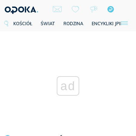
KOŚCIÓŁ
ŚWIAT
RODZINA
ENCYKLIKI JPII
SE
ad