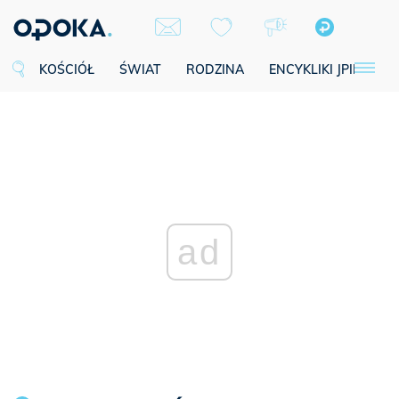
KOŚCIÓŁ
ŚWIAT
RODZINA
ENCYKLIKI JPII
SE
ad