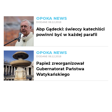
OPOKA NEWS
DODANE
08.12.2018
Abp Gądecki: świeccy katechiści
powinni być w każdej parafii
OPOKA NEWS
DODANE
08.12.2018
Papież zreorganizował
Gubernatorat Państwa
Watykańskiego