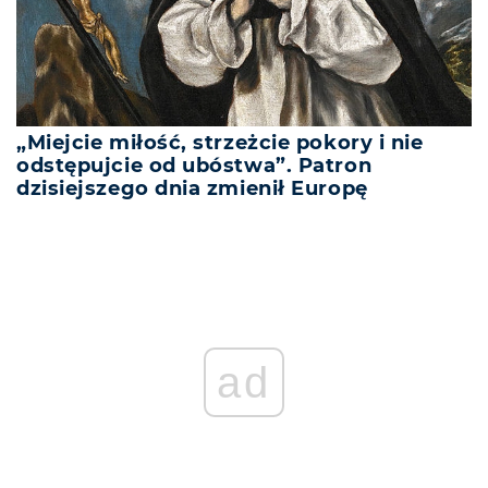
„Miejcie miłość, strzeżcie pokory i nie
odstępujcie od ubóstwa”. Patron
dzisiejszego dnia zmienił Europę
ad