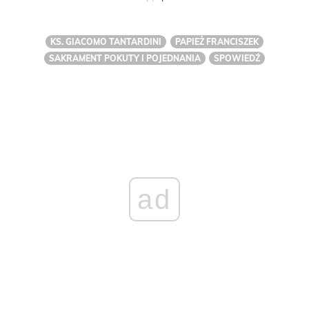
KS. GIACOMO TANTARDINI
PAPIEŻ FRANCISZEK
SAKRAMENT POKUTY I POJEDNANIA
SPOWIEDŹ
ad