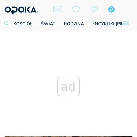
KOŚCIÓŁ
ŚWIAT
RODZINA
ENCYKLIKI JPII
SE
ad