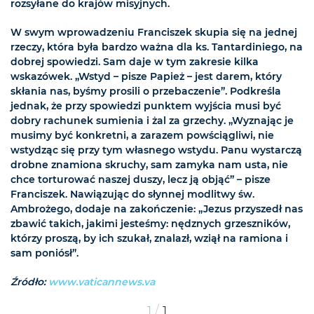
rozsyłane do krajów misyjnych.
W swym wprowadzeniu Franciszek skupia się na jednej
rzeczy, która była bardzo ważna dla ks. Tantardiniego, na
dobrej spowiedzi. Sam daje w tym zakresie kilka
wskazówek. „Wstyd – pisze Papież – jest darem, który
skłania nas, byśmy prosili o przebaczenie”. Podkreśla
jednak, że przy spowiedzi punktem wyjścia musi być
dobry rachunek sumienia i żal za grzechy. „Wyznając je
musimy być konkretni, a zarazem powściągliwi, nie
wstydząc się przy tym własnego wstydu. Panu wystarczą
drobne znamiona skruchy, sam zamyka nam usta, nie
chce torturować naszej duszy, lecz ją objąć” – pisze
Franciszek. Nawiązując do słynnej modlitwy św.
Ambrożego, dodaje na zakończenie: „Jezus przyszedł nas
zbawić takich, jakimi jesteśmy: nędznych grzeszników,
którzy proszą, by ich szukał, znalazł, wziął na ramiona i
sam poniósł”.
Źródło:
www.vaticannews.va
/
1
1