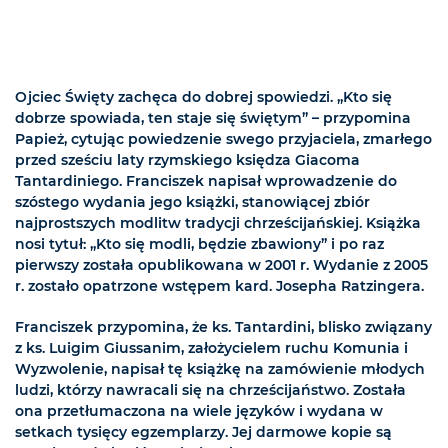
Ojciec Święty zachęca do dobrej spowiedzi. „Kto się
dobrze spowiada, ten staje się świętym” – przypomina
Papież, cytując powiedzenie swego przyjaciela, zmarłego
przed sześciu laty rzymskiego księdza Giacoma
Tantardiniego. Franciszek napisał wprowadzenie do
szóstego wydania jego książki, stanowiącej zbiór
najprostszych modlitw tradycji chrześcijańskiej. Książka
nosi tytuł: „Kto się modli, będzie zbawiony” i po raz
pierwszy została opublikowana w 2001 r. Wydanie z 2005
r. zostało opatrzone wstępem kard. Josepha Ratzingera.
Franciszek przypomina, że ks. Tantardini, blisko związany
z ks. Luigim Giussanim, założycielem ruchu Komunia i
Wyzwolenie, napisał tę książkę na zamówienie młodych
ludzi, którzy nawracali się na chrześcijaństwo. Została
ona przetłumaczona na wiele języków i wydana w
setkach tysięcy egzemplarzy. Jej darmowe kopie są