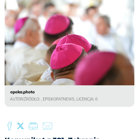
opoka.photo
AUTOR/ŹRÓDŁO: , EPISKOPATNEWS, LICENCJA: 0