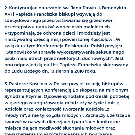
2. Kontynuując nauczanie św. Jana Pawła II, Benedykta
XVI i Papieża Franciszka biskupi wzywają do
zdecydowanego przeciwstawiania się grzechowi i
przestępstwu nadużyć wobec osób małoletnich.
Przypominają, że ochrona dzieci i młodzieży jest
niezbywalną częścią misji powierzonej Kościołowi. W
związku z tym Konferencja Episkopatu Polski przyjęła
„Stanowisko w sprawie wykorzystywania seksualnego
osób małoletnich przez niektórych duchownych”. Jest
ono odpowiedzią na List Papieża Franciszka skierowany
do Ludu Bożego dn. 18 sierpnia 2018 roku.
3. Pasterze Kościoła w Polsce przyjęli relację biskupów
reprezentujących Konferencję Episkopatu na minionym
Synodzie Rzymie. Ojcowie synodalni podkreślili potrzebę
większego zaangażowania młodzieży w życie i misję
Kościoła oraz konieczność tworzenia Kościoła „z
młodymi”, a nie tylko „dla młodych”. Zaznaczyli, że trzeba
tworzyć w naszych diecezjach i parafiach konkretne
miejsca dające możliwość słuchania młodych oraz
towarzyszenia im w rozeznawania ich powołania,