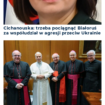
Cichanouska: trzeba pociągnąć Białoruś
za współudział w agresji przeciw Ukrainie