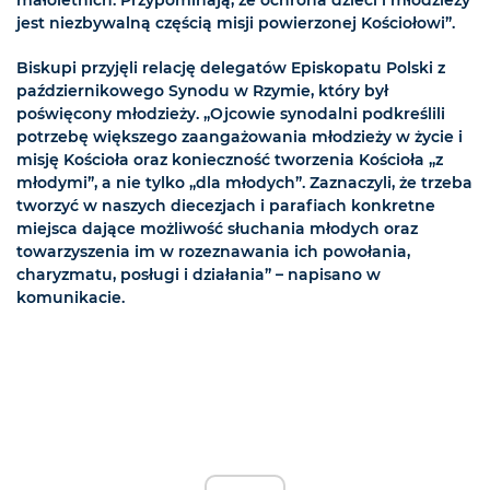
małoletnich. Przypominają, że ochrona dzieci i młodzieży
jest niezbywalną częścią misji powierzonej Kościołowi”.
Biskupi przyjęli relację delegatów Episkopatu Polski z
październikowego Synodu w Rzymie, który był
poświęcony młodzieży. „Ojcowie synodalni podkreślili
potrzebę większego zaangażowania młodzieży w życie i
misję Kościoła oraz konieczność tworzenia Kościoła „z
młodymi”, a nie tylko „dla młodych”. Zaznaczyli, że trzeba
tworzyć w naszych diecezjach i parafiach konkretne
miejsca dające możliwość słuchania młodych oraz
towarzyszenia im w rozeznawania ich powołania,
charyzmatu, posługi i działania” – napisano w
komunikacie.