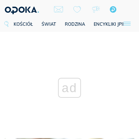
KOŚCIÓŁ
ŚWIAT
RODZINA
ENCYKLIKI JPII
SE
ad