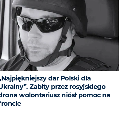
„Najpiękniejszy dar Polski dla
Ukrainy”. Zabity przez rosyjskiego
drona wolontariusz niósł pomoc na
froncie