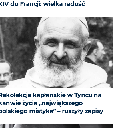
XIV do Francji: wielka radość
Rekolekcje kapłańskie w Tyńcu na
kanwie życia „największego
polskiego mistyka” – ruszyły zapisy