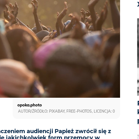
opoka.photo
AUTOR/ŹRÓDŁO: PIXABAY, FREE-PHOTOS, LICENCJA: 0
zeniem audiencji Papież zwrócił się z
ie jakichkolwiek form przemocy w