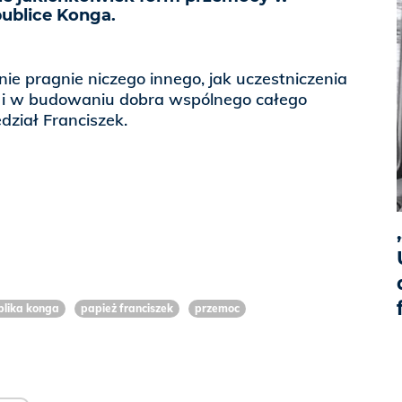
ublice Konga.
nie pragnie niczego innego, jak uczestniczenia
 i w budowaniu dobra wspólnego całego
ział Franciszek.
lika konga
papież franciszek
przemoc