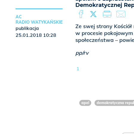
Demokratycznej Rep
AC
RADIO WATYKAŃSKIE
Ze swej strony Kościół 
publikacja
w procesie pokojowym
25.01.2018 10:28
społeczeństwa – powied
pp/rv
1
apel
demokratyczna repub