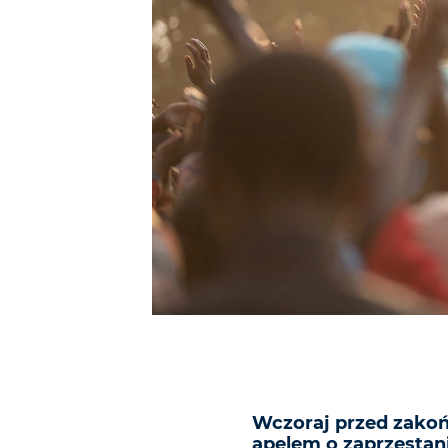
Wczoraj przed zakońc
apelem o zaprzestan