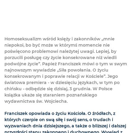
Homoseksualizm wśród księży i zakonników „mnie
niepokoi, bo być może w którymś momencie nie
poświęcono problemowi należytej uwagi. Lepiej, by
porzucili posługę czy życie konsekrowane niż wiedli
podwójne życie”. Papież Franciszek mówi o tym w swym
najnowszym wywiadzie „Siła powołania. O życiu
konsekrowanym i poprawie relacji w Kościele”. Jego
światowa premiera - w dziesięciu językach, w tym po
chińsku - odbędzie się dzisiaj, 3 grudnia. W Polsce
książka ukaże się staraniem poznańskiego
wydawnictwa św. Wojciecha.
Franciszek opowiada o życiu Kościoła. O źródłach, z
których czerpie on swą siłę i swój sens, o trudach i
wyzwaniach dnia dzisiejszego, a także o bliższej i dalszej
przyszłości stanu zakonnego i duchownego. Wywiad z