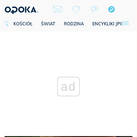
KOŚCIÓŁ
ŚWIAT
RODZINA
ENCYKLIKI JPII
SE
ad