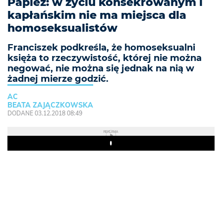
Papież: w życiu konsekrowanym i
kapłańskim nie ma miejsca dla
homoseksualistów
Franciszek podkreśla, że homoseksualni
księża to rzeczywistość, której nie można
negować, nie można się jednak na nią w
żadnej mierze godzić.
AC
BEATA ZAJĄCZKOWSKA
DODANE 03.12.2018 08:49
REKLAMA
Play