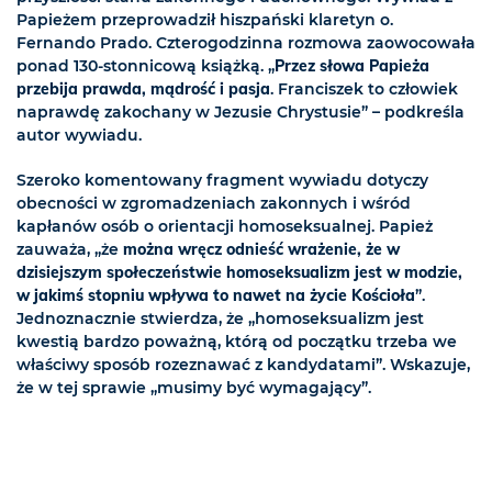
Papieżem przeprowadził hiszpański klaretyn o.
Fernando Prado. Czterogodzinna rozmowa zaowocowała
ponad 130-stonnicową książką. „
Przez słowa Papieża
przebija prawda, mądrość i pasja
. Franciszek to człowiek
naprawdę zakochany w Jezusie Chrystusie” – podkreśla
autor wywiadu.
Szeroko komentowany fragment wywiadu dotyczy
obecności w zgromadzeniach zakonnych i wśród
kapłanów osób o orientacji homoseksualnej. Papież
zauważa, „że
można wręcz odnieść wrażenie, że w
dzisiejszym społeczeństwie homoseksualizm jest w modzie,
w jakimś stopniu wpływa to nawet na życie Kościoła
”.
Jednoznacznie stwierdza, że „homoseksualizm jest
kwestią bardzo poważną, którą od początku trzeba we
właściwy sposób rozeznawać z kandydatami”. Wskazuje,
że w tej sprawie „musimy być wymagający”.