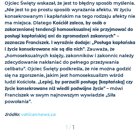
Ojciec Święty wskazał, że jest to błędny sposób myślenia.
„Nie jest to po prostu sposób wyrażania afektu. W życiu
konsekrowanym i kapłańskim na tego rodzaju afekty nie
ma miejsca. Dlatego
Kościół zaleca, by osób o
zakorzenionej tendencji homoseksualnej nie przyjmować do
posługi kapłańskiej ani do zgromadzeń zakonnych” –
zaznacza Franciszek. I wyraźnie dodaje: „Posługa kapłańska
i życie konsekrowane nie są dla nich
”. Zauważa, że
„homoseksualnych księży, zakonników i zakonnic należy
zdecydowanie nakłaniać do pełnego przeżywania
celibatu”. Ojciec Święty podkreśla, że nie można godzić
się na zgorszenie, jakim jest homoseksualizm wśród
ludzi Kościoła. „
Lepiej, by porzucili posługę [kapłańską] czy
życie konsekrowane niż wiedli podwójne życie
” – mówi
Franciszek w swym najnowszym wywiadzie „Siła
powołania”.
źródło:
vaticannews.va
/
1
1