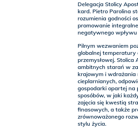
Delegacja Stolicy Apo
kard. Pietro Parolina s
rozumienia godności os
promowanie integralne
negatywnego wpływu z
Pilnym wezwaniem pozo
globalnej temperatury
przemysłowej. Stolica 
ambitnych starań w za
krajowym i wdrażania
cieplarnianych, odpow
gospodarki opartej na 
sposóbów, w jaki każdy
zajęcia się kwestią st
finasowych, a także p
zrównoważonego rozwo
stylu życia.