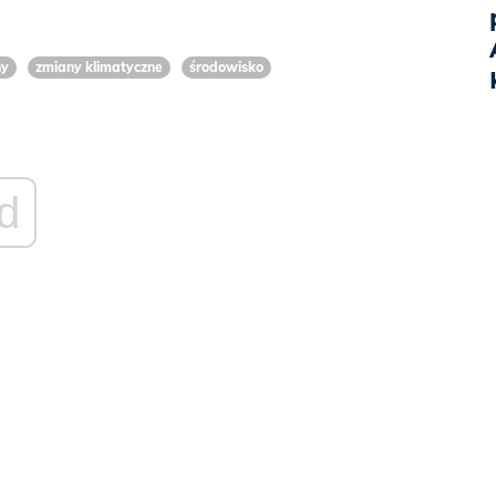
ny
zmiany klimatyczne
środowisko
d