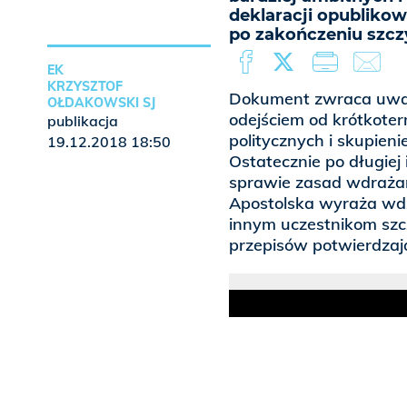
deklaracji opublikow
po zakończeniu szcz
EK
KRZYSZTOF
Dokument zwraca uwagę
OŁDAKOWSKI SJ
odejściem od krótkote
publikacja
politycznych i skupie
19.12.2018 18:50
Ostatecznie po długiej 
sprawie zasad wdrażani
Apostolska wyraża wd
innym uczestnikom szcz
przepisów potwierdzają