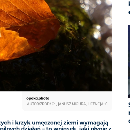
opoka.photo
AUTOR/ŹRÓDŁO: , JANUSZ MIGURA, LICENCJA: 0
zych i krzyk umęczonej ziemi wymagają
pilnych działań – to wniosek, jaki płynie z