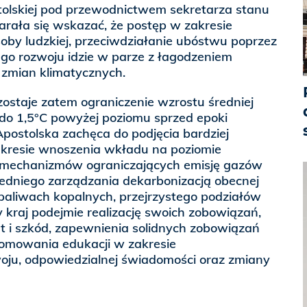
stolskiej pod przewodnictwem sekretarza stanu
tarała się wskazać, że postęp w zakresie
oby ludzkiej, przeciwdziałanie ubóstwu poprzez
go rozwoju idzie w parze z łagodzeniem
mian klimatycznych.
staje zatem ograniczenie wzrostu średniej
 do 1,5°C powyżej poziomu sprzed epoki
Apostolska zachęca do podjęcia bardziej
kresie wnoszenia wkładu na poziomie
 mechanizmów ograniczających emisję gazów
iedniego zarządzania dekarbonizacją obecnej
paliwach kopalnych, przejrzystego podziałów
 kraj podejmie realizację swoich zobowiązań,
rat i szkód, zapewnienia solidnych zobowiązań
romowania edukacji w zakresie
ju, odpowiedzialnej świadomości oraz zmiany