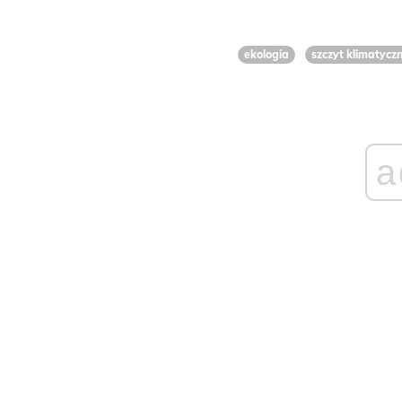
ekologia
szczyt klimatycz
a