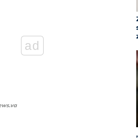
ad
ews.va