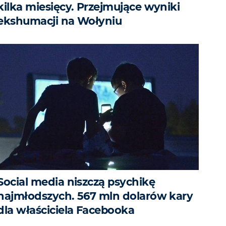
kilka miesięcy. Przejmujące wyniki
ekshumacji na Wołyniu
Social media niszczą psychikę
najmłodszych. 567 mln dolarów kary
dla właściciela Facebooka